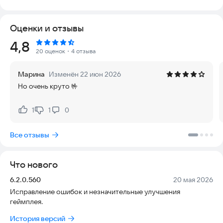
в весёлую и классную игру. Приюти милого и смешного
виртуального питомца!
Оценки и отзывы
Ты можешь беседовать с Томом, играть с ним, тыкать в него
Рейтинг:
4,8
пальцем, одевать в стильные наряды и менять его жилище.
20 оценок
・4 отзыва
Также можно записывать смешные видео и делиться ими с
друзьями. Возьми себе виртуального питомца и получи
Марина
Изменён 22 июн 2026
море удовольствия!
Но очень круто 🤟
Проведи отличный день с Томом!
1
1
0
Нравится:
Не нравится:
- Говори с Томом: скажи что-нибудь, и он повторит за тобой
своим смешным голоском – просто обхохочешься!
Все отзывы
- Играй с Томом: гладь его, тыкай в него пальцем, напугай
его, лопнув бумажный пакет, ударь подушкой или даже
заставь его пукнуть! С Томом веселье никогда не кончается.
Что нового
- Одевай Тома: наряди героя – тебе доступны новые
аксессуары, одежда и наряды! Может, тебе больше по душе
Версия:
Дата:
6.2.0.560
20 мая 2026
ковбой Том или пират Том?
Исправление ошибок и незначительные улучшения
- Записывай Тома: снимай проделки Тома на видео,
геймплея.
отправляй их своим друзьям
История версий