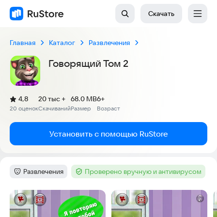
Скачать
Главная
Каталог
Развлечения
Говорящий Том 2
(
)
4,8
20 тыс +
68.0 MB
6+
Рейтинг:
20 оценок
Скачиваний
Размер
Возраст
:
:
:
Установить с помощью RuStore
Развлечения
Проверено вручную и антивирусом
Категория
:
Тег
:
Скриншоты