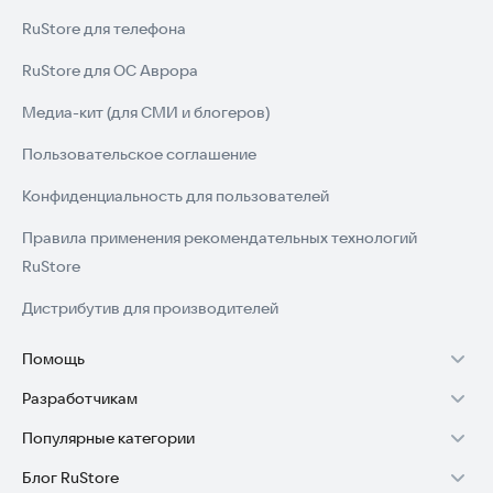
RuStore для телефона
RuStore для ОС Аврора
Медиа-кит (для СМИ и блогеров)
Пользовательское соглашение
Конфиденциальность для пользователей
Правила применения рекомендательных технологий
RuStore
Дистрибутив для производителей
Помощь
Разработчикам
Установка RuStore на TV
Популярные категории
Зарабатывать с RuStore
Установка RuStore на телефон
Блог RuStore
Игры для Android
Стать разработчиком
Установка RuStore в машину