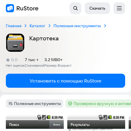
Скачать
Главная
Каталог
Полезные инструменты
Картотека
(
)
0,0
7 тыс +
3.2 MB
0+
Рейтинг:
Нет оценок
Скачиваний
Размер
Возраст
:
:
:
Установить с помощью RuStore
Полезные инструменты
Проверено вручную и антив
Категория
:
Тег
:
Скриншоты