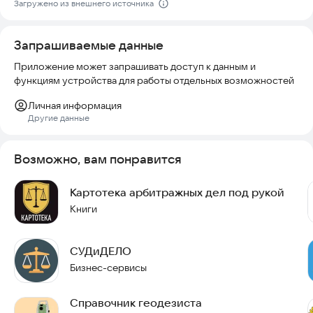
Загружено из внешнего источника
Скачайте приложение, чтобы всегда иметь под рукой
актуальную информацию по арбитражным делам и не
пропустить важные обновления.
Запрашиваемые данные
Приложение может запрашивать доступ к данным и
функциям устройства для работы отдельных возможностей
Личная информация
Другие данные
Возможно, вам понравится
Картотека арбитражных дел под рукой
Книги
СУДиДЕЛО
Бизнес-сервисы
Справочник геодезиста