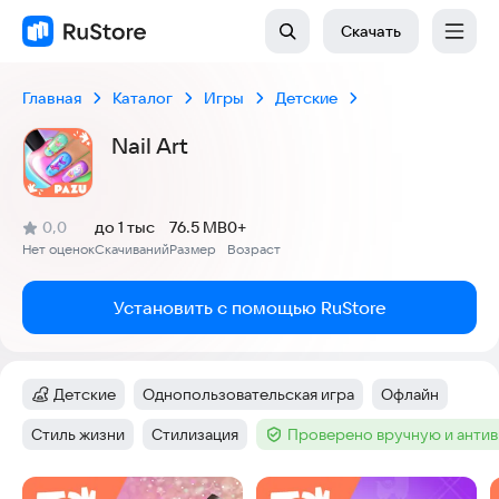
Скачать
Главная
Каталог
Игры
Детские
Nail Art
(
)
0,0
до 1 тыс
76.5 MB
0+
Рейтинг:
Нет оценок
Скачиваний
Размер
Возраст
:
:
:
Установить с помощью RuStore
Детские
Однопользовательская игра
Офлайн
Категория
:
Тег
:
Тег
:
Стиль жизни
Стилизация
Проверено вручную и анти
Тег
:
Тег
:
Тег
:
Скриншоты