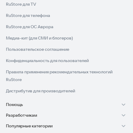
RuStore для TV
RuStore для телефона
RuStore для ОС Аврора
Медиа-кит (для СМИ и блогеров)
Пользовательское соглашение
Конфиденциальность для пользователей
Правила применения рекомендательных технологий
RuStore
Дистрибутив для производителей
Помощь
Разработчикам
Установка RuStore на TV
Популярные категории
Зарабатывать с RuStore
Установка RuStore на телефон