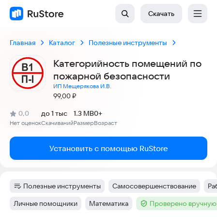
Скачать
Главная
Каталог
Полезные инструменты
Категорийность помещений по
пожарной безопасности
ИП Мещерякова И.В.
Цена:
99,00
₽
(
)
0,0
до 1 тыс
1.3 MB
0+
Рейтинг:
Нет оценок
Скачиваний
Размер
Возраст
:
:
:
Установить с помощью RuStore
Полезные инструменты
Самосовершенствование
Ра
Категория
:
Тег
:
Те
Личные помощники
Математика
Проверено вручную
Тег
:
Тег
:
Тег
: