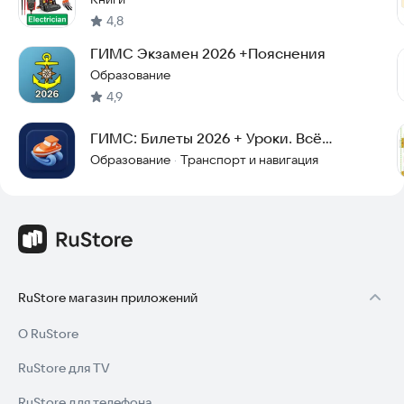
4,8
ГИМС Экзамен 2026 +Пояснения
Образование
4,9
ГИМС: Билеты 2026 + Уроки. Всё
бесплатно! Штурмим!
Образование
Транспорт и навигация
·
RuStore магазин приложений
О RuStore
RuStore для TV
RuStore для телефона