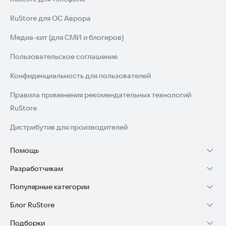
RuStore для ОС Аврора
Медиа-кит (для СМИ и блогеров)
Пользовательское соглашение
Конфиденциальность для пользователей
Правила применения рекомендательных технологий
RuStore
Дистрибутив для производителей
Помощь
Разработчикам
Установка RuStore на TV
Популярные категории
Зарабатывать с RuStore
Установка RuStore на телефон
Блог RuStore
Игры для Android
Стать разработчиком
Установка RuStore в машину
Подборки
Обзоры игр для Android 2025