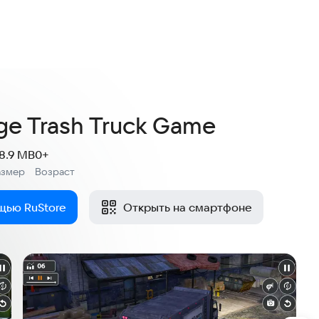
ge Trash Truck Game
18.9 MB
0+
азмер
Возраст
:
щью RuStore
Открыть на смартфоне