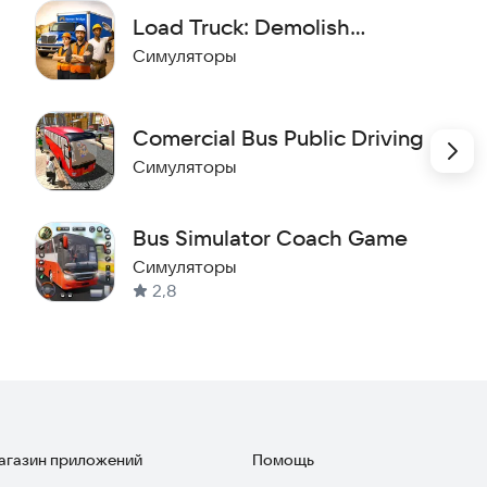
Load Truck: Demolish
Buildings
Симуляторы
овоза благодаря точной физике движения и
ть.
Comercial Bus Public Driving
Симуляторы
открытым миром, открывая новые районы и выполняя
Bus Simulator Coach Game
Симуляторы
ного сбора мусора до сложных вызовов в трудных
2,8
грать, сосредоточившись на выполнении задач и
магазин приложений
Помощь
 создают ощущение настоящего современного города