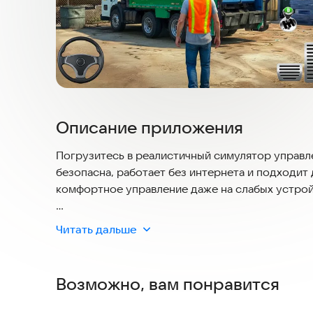
Описание приложения
Погрузитесь в реалистичный симулятор управ
безопасна, работает без интернета и подходи
комфортное управление даже на слабых устрой
Возьмите под контроль мощный грузовик и ста
Читать дальше
Перемещайтесь по оживлённым улицам, собирай
территории. Эта игра идеально подойдёт тем, 
районов.
Возможно, вам понравится
Особенности игры: