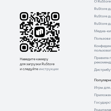
О RuStore
вокруг вас.
RuStore д
RuStore д
🔊 Реалистичные звуковые эффекты
Настоящий звук двигателя, работа механизмов
RuStore 
игровому процессу.
Медиа-кит
Пользова
Каждая поездка — это новый вызов, требующий
Конфиден
ли вы стать самым эффективным уборщиком го
пользова
Правила 
Скачайте игру прямо сейчас и начните свой пу
Наведите камеру
рекоменд
для загрузки RuStore
и следуйте
инструкции
Дистрибу
Популярн
Игры для 
Приложен
Государс
Родителя