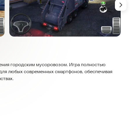
ления городским мусоровозом. Игра полностью
т для любых современных смартфонов, обеспечивая
ствах.
ньте настоящим специалистом по чистоте города.
те отходы и следите за порядком на вверенной вам
кто любит вождение и изучение открытых городских