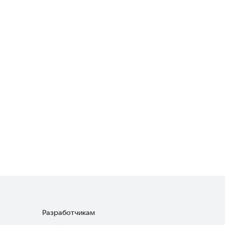
Minibus Drive Similator
Симуляторы
4,2
Truck Driving Simulator
Симуляторы
4,3
Truck Transport Simulator 3D
Симуляторы
3,6
Разработчикам