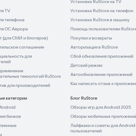
Установка RuStore на TV
ля TV
Установка RuStore на телефон
ля телефона
Установка RuStore в машину
 и городской шум добавляют реалистичности
для ОС Аврора
Помощь пользователям RuStor
 (для СМИ и блогеров)
Покупки и возвраты
тельское соглашение
Авторизация в RuStore
 внимания, аккуратности и ответственности. Сможете
циальность для
Сбой обновления приложений
рода?
телей
Детский режим
применения
ть к профессионализму.
Автообновление приложений
ательных технологий RuStore
Как написать отзыв к приложе
тив для производителей
ые категории
Блог RuStore
Android
Обзоры игр для Android 2025
ия банков
Обзоры мобильных приложений
твенные
Лайфхаки и советы для Android
пользователей
м