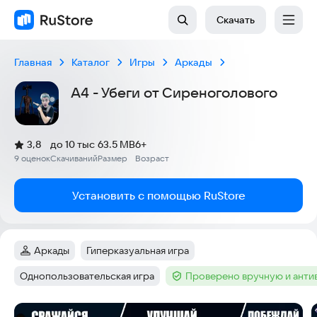
Скачать
Главная
Каталог
Игры
Аркады
А4 - Убеги от Сиреноголового
(
)
3,8
до 10 тыс
63.5 MB
6+
Рейтинг:
9 оценок
Скачиваний
Размер
Возраст
:
:
:
Установить с помощью RuStore
Аркады
Гиперказуальная игра
Категория
:
Тег
:
Однопользовательская игра
Проверено вручную и ант
Тег
:
Тег
:
Скриншоты