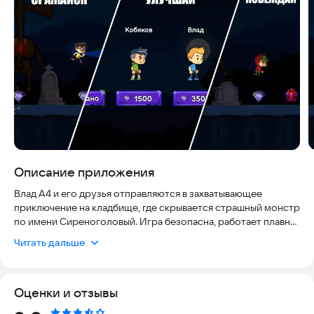
Описание приложения
Влад А4 и его друзья отправляются в захватывающее
приключение на кладбище, где скрывается страшный монстр
по имени Сиреноголовый. Игра безопасна, работает плавно
на современных устройствах и актуальна для любителей
Читать дальше
хорроров. Ваша цель — перепрыгивать препятствия,
собирать кристаллы, открывать новые скины и
соревноваться с другими игроками, пытаясь убежать от
Оценки и отзывы
чудовища.