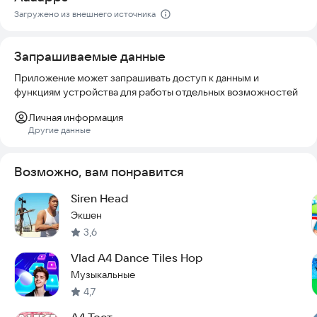
Скачайте игру прямо сейчас и начните свое выживание в
Загружено из внешнего источника
мире Сиреноголового!
Запрашиваемые данные
Приложение может запрашивать доступ к данным и
функциям устройства для работы отдельных возможностей
Личная информация
Другие данные
Возможно, вам понравится
Siren Head
Экшен
3,6
Vlad A4 Dance Tiles Hop
Музыкальные
4,7
A4 Тест