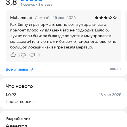
Рейтинг:
3,8
На пути к спасению вас ждут таинственные предметы,
9 оценок
・3 отзыва
подарки и зелья. Некоторые из них содержат чары, навсегда
меняющие ход игры. Никогда не оглядывайтесь назад:
Muhammad
Изменён 25 июн 2026
Сиреноголовый не терпит посторонних взглядов. Его
Как-бы ну игра нормальная, но вот я умерала часто,
холодное красное сердце жаждет крови Влада А4, Глента,
прыгоет плохо ну для меня это не подходит. Было бы
Кобякова и Сереги.
лучше если бы игра была где допустим мы упровляем
вкладом а4 или глентом и бегаем от сиреноголового по
Наша команда создала увлекательную атмосферу и
большой локации как в игре земля мёртвых.
историю этого кладбища. Мы приглашаем вас погрузиться в
страшный мир Сиреноголового. Ваша задача — не попасться
2
1
0
Нравится:
Не нравится:
в его когти и сделать всё, чтобы он вас не разорвал.
Все отзывы
Особенности игры:
* Захватывающие эмоции и впечатления, которые вы
получите в этом проекте.
Что нового
* Простой, но увлекательный игровой процесс.
* Отличная графика и проработанные изображения с
Версия:
Дата:
1.0.92
13 мар 2025
крутыми деталями, над которыми мы усердно работали.
Первая версия
Попробуйте открыть всех персонажей, используйте
кристаллы и собирайте подарки, которые мы для вас
Разработчик
подготовили.
Aaaapps