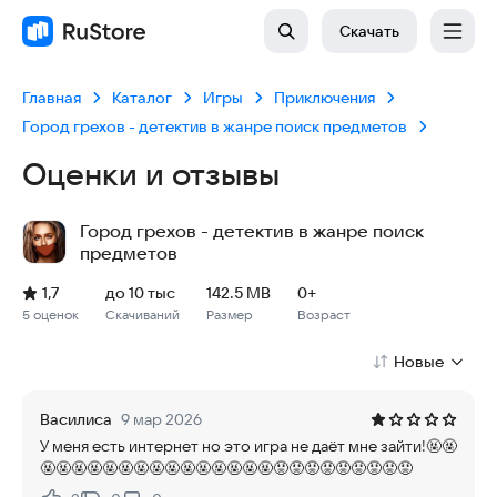
Скачать
Главная
Каталог
Игры
Приключения
Город грехов - детектив в жанре поиск предметов
Оценки и отзывы
Город грехов - детектив в жанре поиск
предметов
Рейтинг: 1,7, 5 оценок
Скачиваний: до 10 тыс
Размер файла: 142.5 MB
Возрастное ограничение: 142.5 MB
1,7
до 10 тыс
142.5 MB
0+
5 оценок
Скачиваний
Размер
Возраст
Новые
Василиса
9 мар 2026
У меня есть интернет но это игра не даёт мне зайти!🤬🤬
🤬🤬🤬🤬🤬🤬🤬🤬🤬🤬🤬🤬🤬🤬🤬😡😡😡😡😡😡😡😡😡