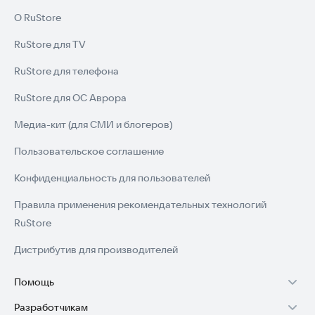
О RuStore
RuStore для TV
RuStore для телефона
RuStore для ОС Аврора
Медиа-кит (для СМИ и блогеров)
Пользовательское соглашение
Конфиденциальность для пользователей
Правила применения рекомендательных технологий
RuStore
Дистрибутив для производителей
Помощь
Разработчикам
Установка RuStore на TV