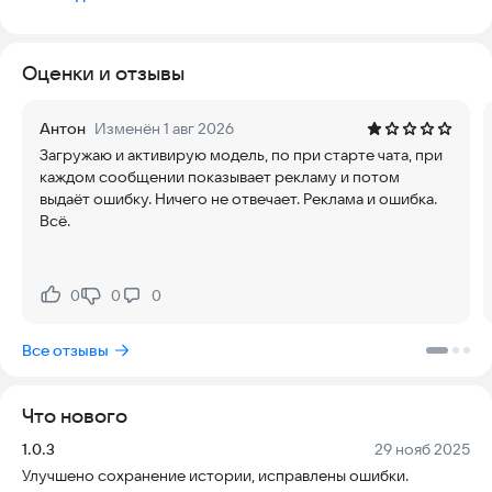
Главное преимущество приложения — полная
автономность. Pixelka Offline использует мощную языковую
Оценки и отзывы
модель, которая запускается прямо на вашем устройстве.
Это означает:
Антон
Изменён 1 авг 2026
Загружаю и активирую модель, по при старте чата, при
Работает без интернета: Получайте ответы где угодно — в
каждом сообщении показывает рекламу и потом
метро, в самолете или за городом.
выдаёт ошибку. Ничего не отвечает. Реклама и ошибка.
Всё.
Все данные у вас: Ваши чаты и запросы никогда не покидают
ваш телефон и не отправляются на серверы. Ваши данные
принадлежат только вам.
0
0
0
Нравится:
Не нравится:
ФУНКЦИОНАЛ
Все отзывы
Задавайте вопросы на любые темы.
Просите помочь с написанием текста.
Что нового
Храните историю ваших чатов локально.
Версия:
Дата:
1.0.3
29 нояб 2025
Улучшено сохранение истории, исправлены ошибки.
⚠️ ВАЖНО: ТРЕБОВАНИЯ К УСТРОЙСТВУ