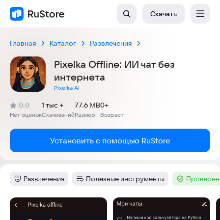
Скачать
Главная
Каталог
Развлечения
Pixelka Offline: ИИ чат без
интернета
Pixelka AI
(
)
0,0
1 тыс +
77.6 MB
0+
Рейтинг:
Нет оценок
Скачиваний
Размер
Возраст
:
:
:
Установить с помощью RuStore
Развлечения
Полезные инструменты
Проверен
Категория
:
Категория
:
Тег
:
Скриншоты