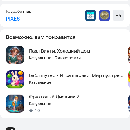
По вопросам обращайтесь:
gameprods@vk.com
Разработчик
Сайт
https://gameprods.com
+
5
PIXES
Возможно, вам понравится
Пазл Винты: Холодный дом
Казуальные
Головоломки
·
Бабл шутер - Игра шарики. Мир пузырей
Зайки
Казуальные
Фруктовый Дневник 2
Казуальные
4,0