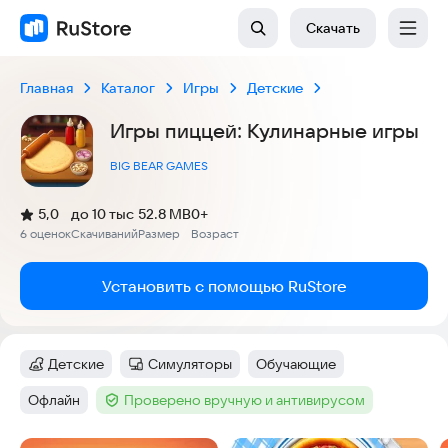
Скачать
Главная
Каталог
Игры
Детские
Игры пиццей: Кулинарные игры
BIG BEAR GAMES
(
)
5,0
до 10 тыс
52.8 MB
0+
Рейтинг:
6 оценок
Скачиваний
Размер
Возраст
:
:
:
Установить с помощью RuStore
Детские
Симуляторы
Обучающие
Категория
:
Категория
:
Тег
:
Офлайн
Проверено вручную и антивирусом
Тег
:
Тег
: