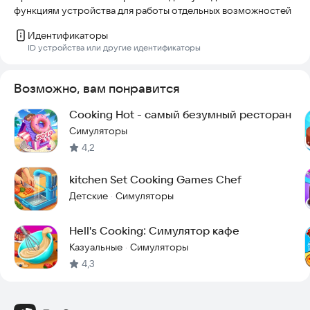
Экспериментируйте с разными соусами для пиццы и
функциям устройства для работы отдельных возможностей
создайте свою фирменную пиццу для всех любителей
Идентификаторы
пиццы. Наденьте фартук и начните готовить лучшую пиццу в
ID устройства или другие идентификаторы
играх по приготовлению пиццы! 😋
Есть предложения по нашим играм про пиццу: кулинарные
игры? Не стесняйтесь оставить комментарий! 🍕✨
Возможно, вам понравится
Cooking Hot - самый безумный ресторан
Симуляторы
4,2
kitchen Set Cooking Games Chef
Детские
Симуляторы
·
Hell's Cooking: Симулятор кафе
Казуальные
Симуляторы
·
4,3