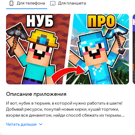
Скриншоты
Для телефона
Для планшета
Описание приложения
И вот, нубик в тюрьме, в которой нужно работать в шахте!
Добывай ресурсы, покупай новые кирки, кушай тортики,
взорви все динамитом, найди способ сбежать из тюрьмы.
В игре тебя ждет:
Читать дальше
- Несколько видов торговцев, которые покупают и продают
ресурсы