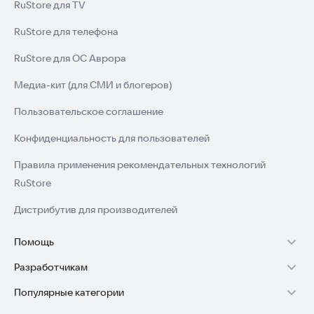
RuStore для TV
RuStore для телефона
RuStore для ОС Аврора
Медиа-кит (для СМИ и блогеров)
Пользовательское соглашение
Конфиденциальность для пользователей
Правила применения рекомендательных технологий
RuStore
Дистрибутив для производителей
Помощь
Разработчикам
Установка RuStore на TV
Популярные категории
Зарабатывать с RuStore
Установка RuStore на телефон