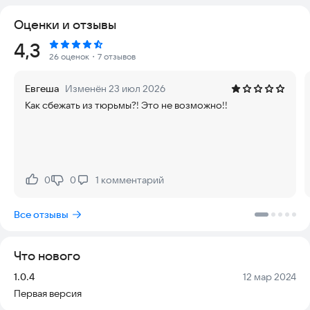
- Большая карта, на которой запрятаны ресурсы
Оценки и отзывы
- Возможность прокачки персонажа Нубика
- 2 уникальные концовки (2 варианта побега)
Рейтинг:
4,3
- Генератор шахт, прокачивай его и добывай больше
26 оценок
・7 отзывов
ресурсов
Как скоро у тебя получиться сбежать?
Евгеша
Изменён 23 июл 2026
Как сбежать из тюрьмы?! Это не возможно!!
0
0
1
комментарий
Нравится:
Не нравится:
Все отзывы
Что нового
Версия:
Дата:
1.0.4
12 мар 2024
Первая версия