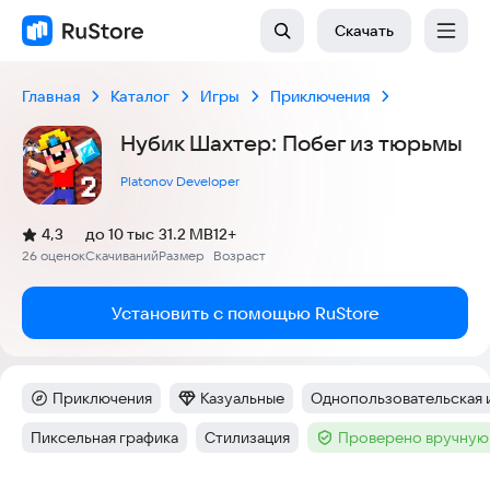
Скачать
Главная
Каталог
Игры
Приключения
Нубик Шахтер: Побег из тюрьмы
Platonov Developer
(
)
4,3
до 10 тыс
31.2 MB
12+
Рейтинг:
26 оценок
Скачиваний
Размер
Возраст
:
:
:
Установить с помощью RuStore
Приключения
Казуальные
Однопользовательская 
Категория
:
Категория
:
Тег
:
Пиксельная графика
Стилизация
Проверено вручную
Тег
:
Тег
:
Тег
: