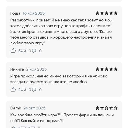
Гоша
16 ноя 2025
Разработчик, привет! Я не знаю как тебя зовут но я бы
хотел добавить в твою игру новые крафты например:
Золотая Броня, скины, и много всего другого. Желаю
тебе много отзывов, и хорошего настроения и знай я
люблю твою игру!
5
0
0
Нравится:
Не нравится:
Никита
2 ноя 2025
Игра прикольная но минус за который я не убираю
звезду:не русского языка что не удобно
2
0
0
Нравится:
Не нравится:
Damir
24 окт 2025
Как вообще пройти игру?!!! Просто фармишь деньги и
всё?! Как выйти из тюрьмы?!