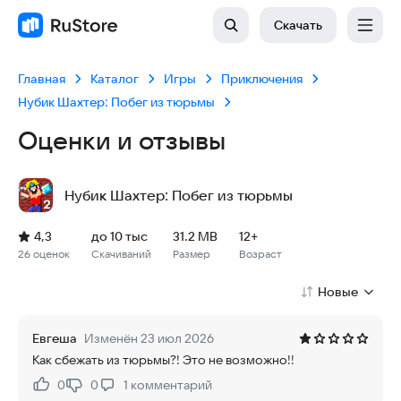
Скачать
Главная
Каталог
Игры
Приключения
Нубик Шахтер: Побег из тюрьмы
Оценки и отзывы
Нубик Шахтер: Побег из тюрьмы
Рейтинг: 4,3, 26 оценок
Скачиваний: до 10 тыс
Размер файла: 31.2 MB
Возрастное ограничение: 31.2 MB
4,3
до 10 тыс
31.2 MB
12+
26 оценок
Скачиваний
Размер
Возраст
Новые
Евгеша
Изменён 23 июл 2026
Как сбежать из тюрьмы?! Это не возможно!!
0
0
1
комментарий
Нравится:
Не нравится: