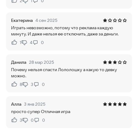
2
1
0
Нравится:
Не нравится:
Екатерина
4 сен 2025
Играть невозможно, потому что реклама каждую
минуту. И даже нельзя ее отключить, даже за деньги.
1
4
0
Нравится:
Не нравится:
Данила
28 мар 2025
Почему нельзя спасти Лололошку а какую то девку
можно.
8
3
0
Нравится:
Не нравится:
Алла
3 янв 2025
просто супер Отличная игра
3
0
0
Нравится:
Не нравится: