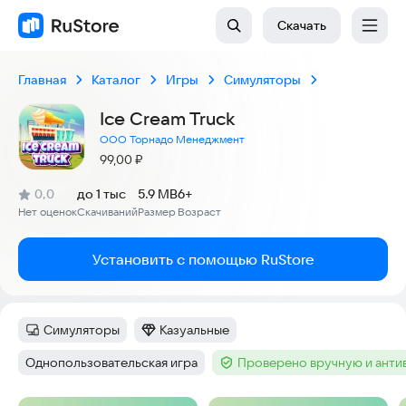
Скачать
Главная
Каталог
Игры
Симуляторы
Ice Cream Truck
ООО Торнадо Менеджмент
Цена:
99,00
₽
(
)
0,0
до 1 тыс
5.9 MB
6+
Рейтинг:
Нет оценок
Скачиваний
Размер
Возраст
:
:
:
Установить с помощью RuStore
Симуляторы
Казуальные
Категория
:
Категория
:
Однопользовательская игра
Проверено вручную и ант
Тег
:
Тег
: