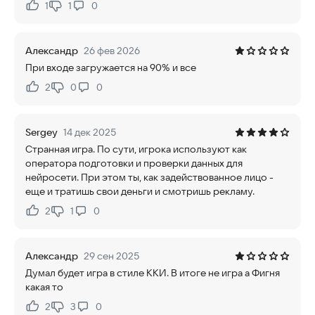
1
1
0
Нравится:
Не нравится:
Александр
26 фев 2026
При входе загружается на 90% и все
2
0
0
Нравится:
Не нравится:
Sergey
14 дек 2025
Странная игра. По сути, игрока используют как
оператора подготовки и проверки данных для
нейросети. При этом ты, как задействованное лицо -
еще и тратишь свои деньги и смотришь рекламу.
2
1
0
Нравится:
Не нравится:
Александр
29 сен 2025
Думал будет игра в стиле ККИ. В итоге не игра а Фигня
какая то
2
3
0
Нравится:
Не нравится: