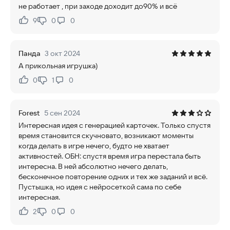
не работает , при заходе доходит до90% и всë
9
0
0
Нравится:
Не нравится:
Панда
3 окт 2024
А прикольная игрушка)
0
1
0
Нравится:
Не нравится:
Forest
5 сен 2024
Интересная идея с генерацией карточек. Только спустя
время становится скучновато, возникают моменты
когда делать в игре нечего, будто не хватает
активностей. ОБН: спустя время игра перестала быть
интересна. В ней абсолютно нечего делать,
бесконечное повторение одних и тех же заданий и всё.
Пустышка, но идея с нейросеткой сама по себе
интересная.
2
0
0
Нравится:
Не нравится: