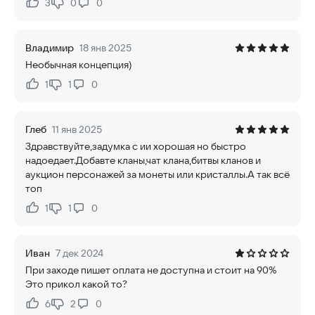
3
0
0
Нравится:
Не нравится:
Владимир
18 янв 2025
Необычная концепция)
1
1
0
Нравится:
Не нравится:
Глеб
11 янв 2025
Здравствуйте,задумка с ии хорошая но быстро
надоедает.Добавте кланы,чат клана,битвы кланов и
аукцион персонажей за монеты или кристаллы.А так всё
топ
1
1
0
Нравится:
Не нравится:
Иван
7 дек 2024
При заходе пишет оплата не доступна и стоит на 90%
Это прикол какой то?
6
2
0
Нравится:
Не нравится: