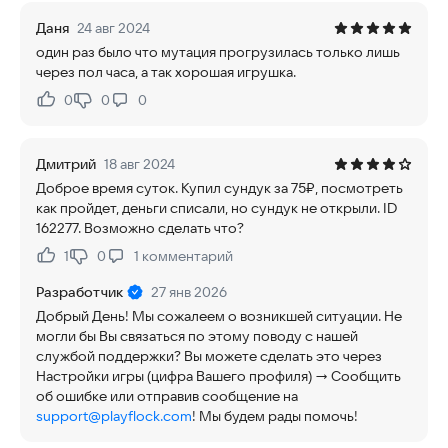
Даня
24 авг 2024
один раз было что мутация прогрузилась только лишь
через пол часа, а так хорошая игрушка.
0
0
0
Нравится:
Не нравится:
Дмитрий
18 авг 2024
Доброе время суток. Купил сундук за 75₽, посмотреть
как пройдет, деньги списали, но сундук не открыли. ID
162277. Возможно сделать что?
1
0
1
комментарий
Нравится:
Не нравится:
Разработчик
27 янв 2026
Добрый День! Мы сожалеем о возникшей ситуации. Не
могли бы Вы связаться по этому поводу с нашей
службой поддержки? Вы можете сделать это через
Настройки игры (цифра Вашего профиля) -> Сообщить
об ошибке или отправив сообщение на
support@playflock.com
! Мы будем рады помочь!