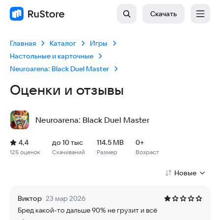
Скачать
Главная
Каталог
Игры
Настольные и карточные
Neuroarena: Black Duel Master
Оценки и отзывы
Neuroarena: Black Duel Master
Рейтинг: 4,4, 125 оценок
Скачиваний: до 10 тыс
Размер файла: 114.5 MB
Возрастное ограничение: 114.5 MB
4,4
до 10 тыс
114.5 MB
0+
125 оценок
Скачиваний
Размер
Возраст
Новые
Виктор
23 мар 2026
Бред какой-то дальше 90% не грузит и всё