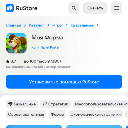
Скачать
Главная
Каталог
Игры
Казуальные
Моя Ферма
Konig Spiel Portal
(
)
3,7
до 100 тыс
5.9 MB
0+
Рейтинг:
106 оценок
Скачиваний
Размер
Возраст
:
:
:
Установить с помощью RuStore
Казуальные
Стратегии
Многопользовательская иг
Категория
:
Категория
:
Тег
:
Соревновательная
Ферма
Экономическая стратегия
Тег
:
Тег
:
Тег
: