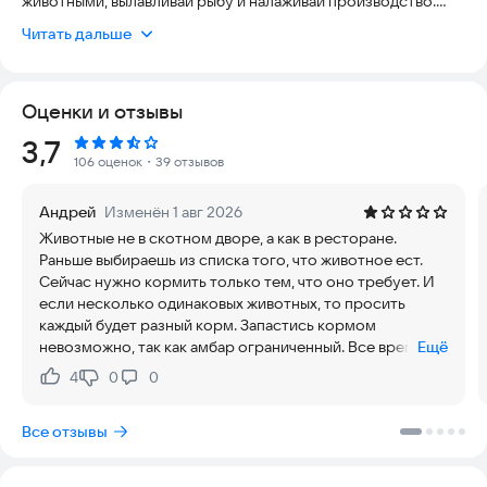
животными, вылавливай рыбу и налаживай производство.
Собирай коллекции экзотических животных в зоопарке,
Читать дальше
встречай таинственных гостей и пускайся в удивительные
путешествия!
Оценки и отзывы
Особенности игры:
Рейтинг:
3,7
✿ Развивай свою ферму, производи новые виды товаров и
106 оценок
・39 отзывов
выполняй увлекательные задания!
Андрей
Изменён 1 авг 2026
✿ Новый праздник каждую неделю! Устраивай
Животные не в скотном дворе, а как в ресторане.
неповторимые вечеринки на ферме и посещай волшебные
Раньше выбираешь из списка того, что животное ест.
страны. Получай редкие сундуки, диковинных животных и
Сейчас нужно кормить только тем, что оно требует. И
яркие украшения для своей Фермы!
если несколько одинаковых животных, то просить
каждый будет разный корм. Запастись кормом
✿ Огород — гордость каждого фермера! Выращивай более
невозможно, так как амбар ограниченный. Все время в
Ещё
100 любимых овощей, цветов и деревьев. В будущем они
игре уходит на выращивае корма. Комбикорм теперь же
пригодятся для производства, заданий и кормления
4
0
0
Нравится:
Не нравится:
произвести нельзя. Чтобы играть более менее
животных.
нормально, надо платить. Причем каждый день
Все отзывы
минимум 500 рублей в день. Эта игра этого не стоит.
✿ Неповторимая коллекция из 200 животных! В Скотном
дворе на ферме могут обитать как курочки и барашки, так и
настоящие львы и утконосы.