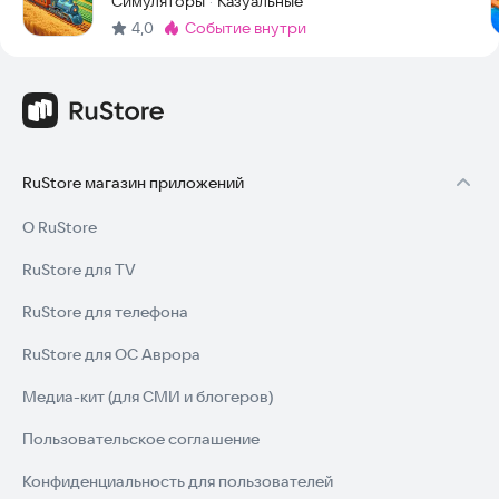
Симуляторы
Казуальные
·
4,0
событие внутри
Метка
:
RuStore магазин приложений
О RuStore
RuStore для TV
RuStore для телефона
RuStore для ОС Аврора
Медиа-кит (для СМИ и блогеров)
Пользовательское соглашение
Конфиденциальность для пользователей