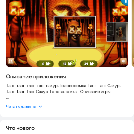
Скриншоты
Описание приложения
Танг-танг-танг-танг сахур: Головоломка-Танг-Танг Сахур.
Танг-Танг-Танг Сахур-Головоломка - Описание игры
Приготовьтесь к захватывающему занятию с головоломкой
Читать дальше
Tung Tung Tung Sahur Jigsaw Puzzle! Эта захватывающая игра-
головоломка проверит ваши навыки, когда вы будете
собирать красивые картинки из популярной серии игр Tung
Что нового
Tung Tung Sahur. Идеально подходит для любителей
головоломок и фанатов вселенной Tung Tung Tung, это