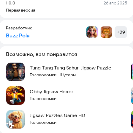
Версия:
Дата:
1.0.0
26 апр 2025
увлекательный способ расслабиться и поточить свой ум!
Первая версия
Наслаждайтесь часами развлечений с потрясающими
изображениями и сложными кусочками головоломки.
Разработчик
Независимо от того, новичок вы или эксперт, разнообразие
+
29
Buzz Pola
уровней сложности гарантирует, что каждый сможет
получить удовольствие от игры. Кусочек за кусочком
открывайте потрясающие визуальные эффекты и
открывайте для себя мир Тунг-Тунг-Тунг Сахура
Возможно, вам понравится
совершенно по-новому.
Tung Tung Tung Sahur: Jigsaw Puzzle
Скачайте Tung Tung Tung Sahur Jigsaw Puzzle сегодня и
Головоломки
Шутеры
·
погрузитесь в мир захватывающих головоломок!
Obby Jigsaw Horror
Головоломки
Jigsaw Puzzles Game HD
Головоломки