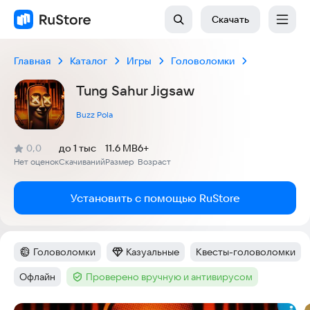
Скачать
Главная
Каталог
Игры
Головоломки
Tung Sahur Jigsaw
Buzz Pola
(
)
0,0
до 1 тыс
11.6 MB
6+
Рейтинг:
Нет оценок
Скачиваний
Размер
Возраст
:
:
:
Установить с помощью RuStore
Головоломки
Казуальные
Квесты-головоломки
Категория
:
Категория
:
Тег
:
Офлайн
Проверено вручную и антивирусом
Тег
:
Тег
: