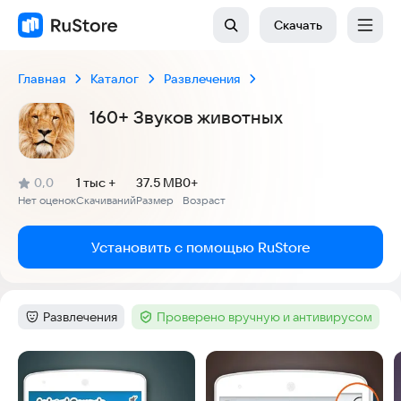
Скачать
Главная
Каталог
Развлечения
160+ Звуков животных
(
)
0,0
1 тыс +
37.5 MB
0+
Рейтинг:
Нет оценок
Скачиваний
Размер
Возраст
:
:
:
Установить с помощью RuStore
Развлечения
Проверено вручную и антивирусом
Категория
:
Тег
:
Скриншоты