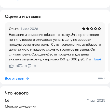
Основные функции приложения:
Расчёт цены за единицу. Введите количество товара и его
Оценки и отзывы
общую стоимость, чтобы узнать цену за килограмм, литр
или штуку.
Ольга
1 июл 2026
Название и описание сбивает с толку. Это приложение
по типу весов, а ожидаешь узнать цену не весовых
продуктов за килограмм. Суть приложения: вы вбиваете
цену за кило и пишете сколько граммов вы взяли. Он
считает цену. Ожидание: есть продукты, где цена
указана за упаковку, например 150 гр. 300 руб. И я хочу
Ещё
быстро посчитать сколько за килограмм. Не ожидайте,
0
0
0
Нравится:
Не нравится:
этого здесь нет)
Все отзывы
Что нового
Версия:
Дата:
1.6
11 мая 2025
Мелкие улучшения