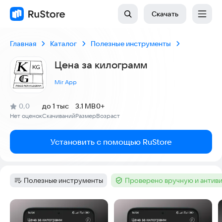
Скачать
Главная
Каталог
Полезные инструменты
Цена за килограмм
Mir App
(
)
0,0
до 1 тыс
3.1 MB
0+
Рейтинг:
Нет оценок
Скачиваний
Размер
Возраст
:
:
:
Установить с помощью RuStore
Полезные инструменты
Проверено вручную и антив
Категория
:
Тег
:
Скриншоты