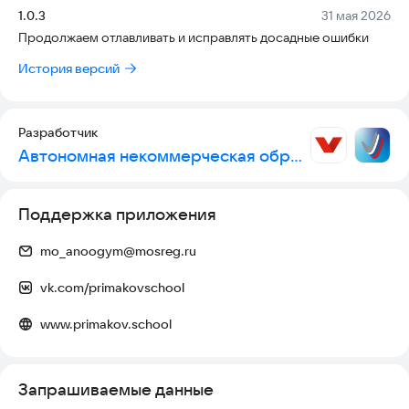
Версия:
Дата:
1.0.3
31 мая 2026
Продолжаем отлавливать и исправлять досадные ошибки
История версий
Разработчик
Автономная некоммерческая образовательная организация "Областная гимназия им. Е.М. Примакова"
Поддержка приложения
mo_anoogym@mosreg.ru
vk.com/primakovschool
www.primakov.school
Запрашиваемые данные