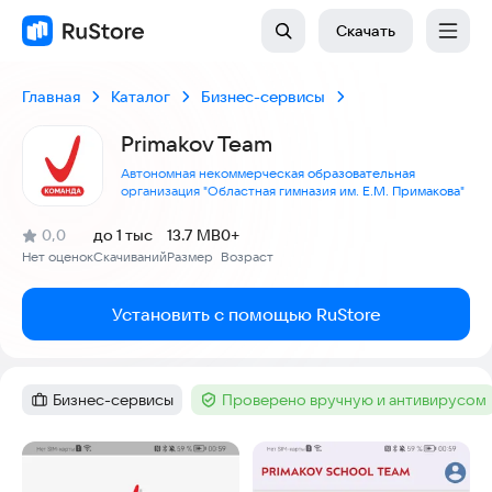
Скачать
Главная
Каталог
Бизнес-сервисы
Primakov Team
Автономная некоммерческая образовательная
организация "Областная гимназия им. Е.М. Примакова"
(
)
0,0
до 1 тыс
13.7 MB
0+
Рейтинг:
Нет оценок
Скачиваний
Размер
Возраст
:
:
:
Установить с помощью RuStore
Бизнес-сервисы
Проверено вручную и антивирусом
Категория
:
Тег
:
Скриншоты