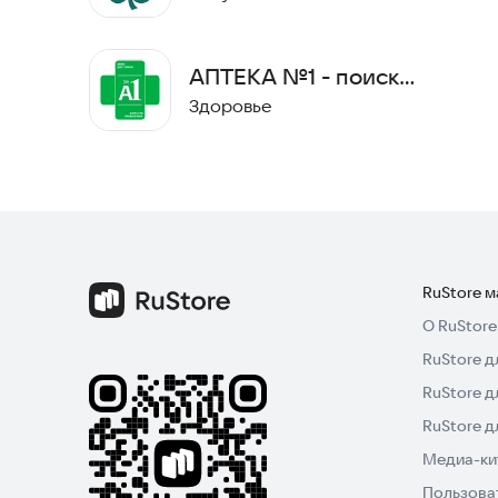
АПТЕКА №1 - поиск
лекарств
Здоровье
RuStore 
О RuStore
RuStore д
RuStore д
RuStore 
Медиа-кит
Пользова