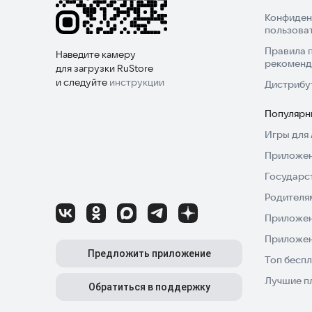
Конфиден
пользова
Правила 
Наведите камеру
рекоменд
для загрузки RuStore
и следуйте
инструкции
Дистрибу
Популярн
Игры для 
Приложен
Государс
Родителя
Приложен
Приложен
Предложить приложение
Топ беспл
Лучшие п
Обратиться в поддержку