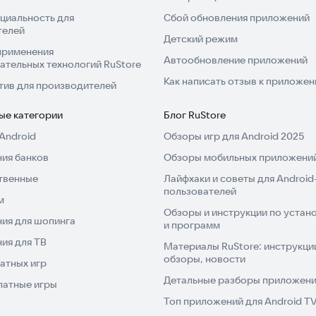
циальность для
Сбой обновления приложений
телей
Детский режим
применения
Автообновление приложений
ательных технологий RuStore
Как написать отзыв к приложе
тив для производителей
ые категории
Блог RuStore
Android
Обзоры игр для Android 2025
ия банков
Обзоры мобильных приложений
твенные
Лайфхаки и советы для Android
пользователей
м
Обзоры и инструкции по устано
ия для шопинга
и программ
ия для ТВ
Материалы RuStore: инструкци
обзоры, новости
атных игр
Детальные разборы приложений
латные игры
Топ приложений для Android T