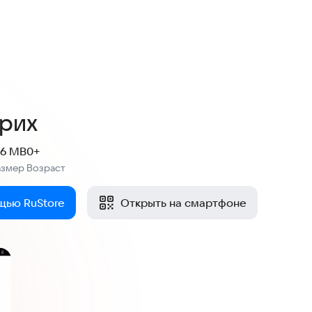
рих
.6 MB
0+
азмер
Возраст
:
щью RuStore
Открыть на смартфоне