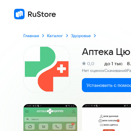
Главная
Каталог
Здоровье
Аптека Цю
(
)
0,0
до 1 тыс
8
Рейтинг:
Нет оценок
Скачиваний
Р
:
:
Установить с помо
Скриншоты