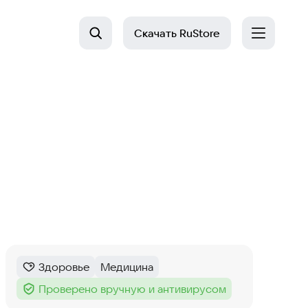
Скачать
RuStore
Здоровье
Медицина
Категория
:
Тег
:
Проверено вручную и антивирусом
Тег
: