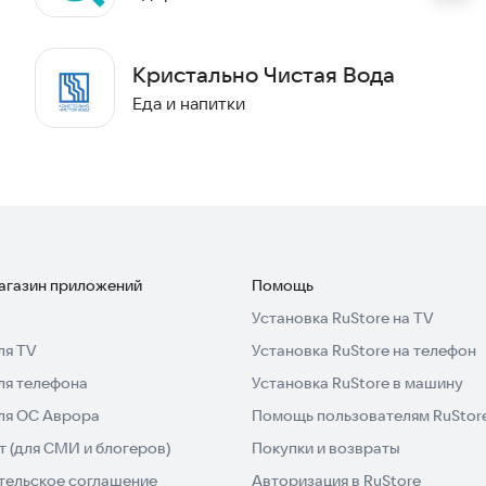
Кристально Чистая Вода
Еда и напитки
магазин приложений
Помощь
Установка RuStore на TV
ля TV
Установка RuStore на телефон
ля телефона
Установка RuStore в машину
для ОС Аврора
Помощь пользователям RuStor
 (для СМИ и блогеров)
Покупки и возвраты
тельское соглашение
Авторизация в RuStore