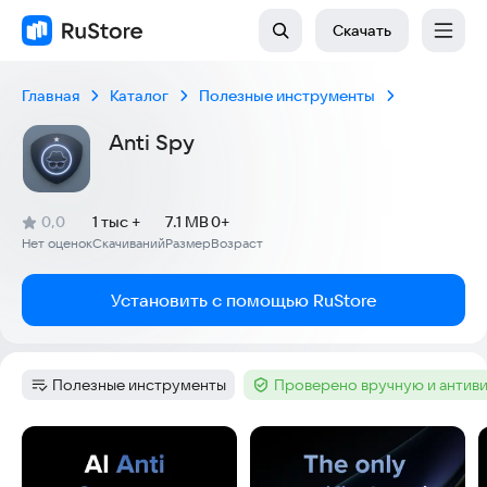
Скачать
Главная
Каталог
Полезные инструменты
Anti Spy
(
)
0,0
1 тыс +
7.1 MB
0+
Рейтинг:
Нет оценок
Скачиваний
Размер
Возраст
:
:
:
Установить с помощью RuStore
Полезные инструменты
Проверено вручную и антив
Категория
:
Тег
:
Скриншоты