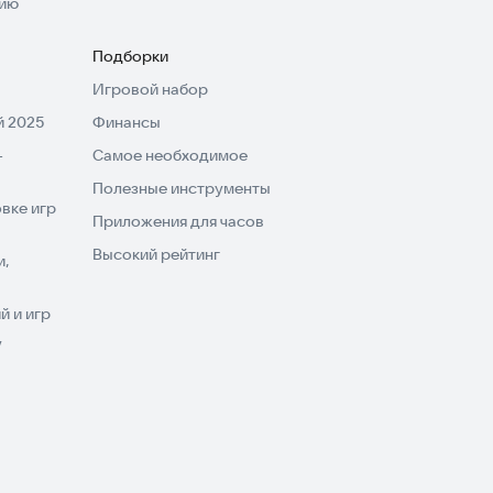
нию
Подборки
Игровой набор
 2025
Финансы
-
Самое необходимое
Полезные инструменты
вке игр
Приложения для часов
Высокий рейтинг
и,
 и игр
V