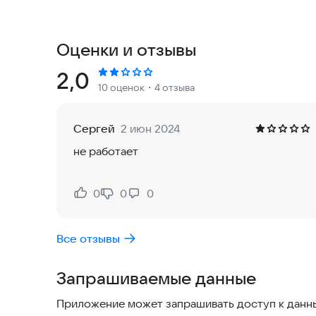
использования устройства в домашней, офисн
Приложение Speed Test Pro помогает точно изм
Оценки и отзывы
файлов. Это позволяет понять, насколько эффе
условиях — дома, на работе или в общественны
Рейтинг:
2,0
10 оценок
・4 отзыва
С помощью профессиональной системы тестир
серверов и за считанные секунды определяет 
Сергей
2 июн 2024
не работает
Просто запустите тест, и вы получите точные д
Это удобно и быстро — без лишних сложносте
0
0
0
Нравится:
Не нравится:
Используйте Speed Test Pro, чтобы всегда быть
Все отзывы
Запрашиваемые данные
Приложение может запрашивать доступ к данны