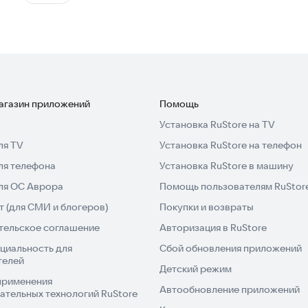
магазин приложений
Помощь
Установка RuStore на TV
ля TV
Установка RuStore на телефон
ля телефона
Установка RuStore в машину
для ОС Аврора
Помощь пользователям RuStor
 (для СМИ и блогеров)
Покупки и возвраты
тельское соглашение
Авторизация в RuStore
циальность для
Сбой обновления приложений
телей
Детский режим
применения
Автообновление приложений
ательных технологий RuStore