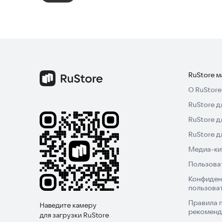
RuStore 
О RuStore
RuStore д
RuStore д
RuStore 
Медиа-кит
Пользова
Конфиден
пользова
Правила 
Наведите камеру
рекоменд
для загрузки RuStore