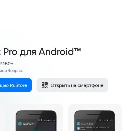
2,0
10 оценок
 Pro для Android™
2 MB
0+
мер
Возраст
:
щью RuStore
Открыть на смартфоне