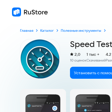
Главная
Каталог
Полезные инструменты
Speed Test
(
)
2,0
1 тыс +
4.
Рейтинг:
10 оценок
Скачиваний
Раз
:
:
Установить с помо
Скриншоты