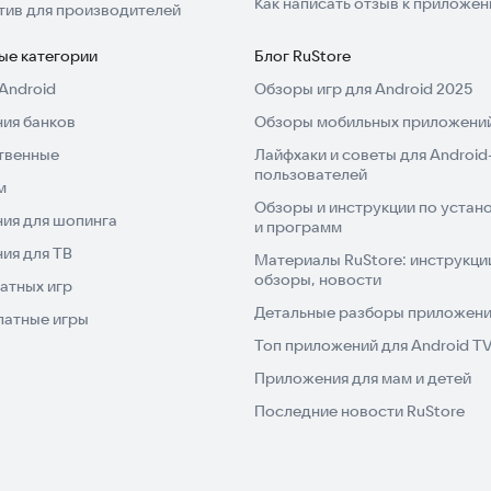
Как написать отзыв к приложе
тив для производителей
ые категории
Блог RuStore
Android
Обзоры игр для Android 2025
ия банков
Обзоры мобильных приложений
твенные
Лайфхаки и советы для Android
пользователей
м
Обзоры и инструкции по устано
ия для шопинга
и программ
ия для ТВ
Материалы RuStore: инструкци
обзоры, новости
атных игр
Детальные разборы приложений
латные игры
Топ приложений для Android T
Приложения для мам и детей
Последние новости RuStore