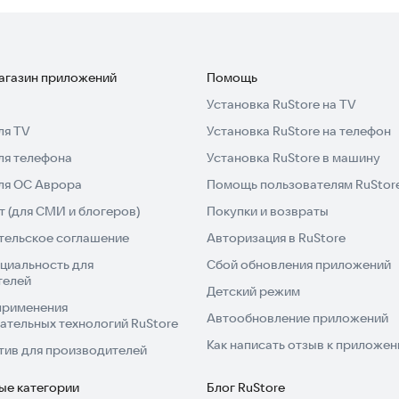
магазин приложений
Помощь
Установка RuStore на TV
ля TV
Установка RuStore на телефон
ля телефона
Установка RuStore в машину
для ОС Аврора
Помощь пользователям RuStor
 (для СМИ и блогеров)
Покупки и возвраты
тельское соглашение
Авторизация в RuStore
циальность для
Сбой обновления приложений
телей
Детский режим
применения
Автообновление приложений
ательных технологий RuStore
Как написать отзыв к приложе
тив для производителей
ые категории
Блог RuStore