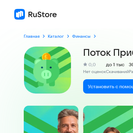
Главная
Каталог
Финансы
Поток При
(
)
0,0
до 1 тыс
3
Рейтинг:
Нет оценок
Скачиваний
Р
:
:
Установить с помо
Скриншоты