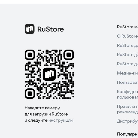
RuStore 
О RuStore
RuStore д
RuStore д
RuStore 
Медиа-кит
Пользова
Конфиден
пользова
Правила 
Наведите камеру
рекоменд
для загрузки RuStore
и следуйте
инструкции
Дистрибу
Популярн