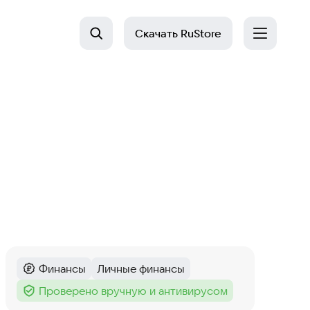
Скачать
RuStore
Финансы
Личные финансы
Категория
:
Тег
:
Проверено вручную и антивирусом
Тег
: