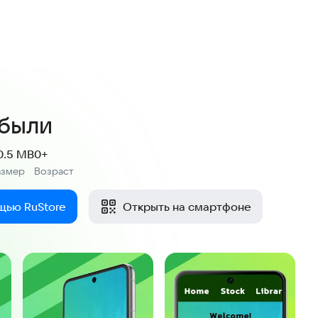
были
0.5 MB
0+
азмер
Возраст
:
щью RuStore
Открыть на смартфоне