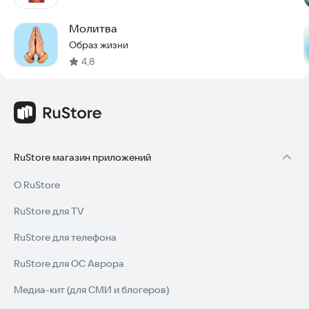
- Практикующие психологи и гештальт-терапевты.
- Студенты обучающих гештальт-программ.
Молитва
- Частные психологи, ведущие индивидуальную практику.
Образ жизни
4,8
Почему «Психологическая Линза»?
Это не просто приложение для записей, а ваш надежный
помощник в работе с клиентами. Оно сочетает в себе
простоту использования, профессиональный подход и
современные технологии, чтобы сделать вашу практику
более эффективной и организованной.
RuStore магазин приложений
Скачайте «Психологическую Линзу» и сделайте свою
работу еще более осмысленной и продуктивной!
О RuStore
RuStore для TV
RuStore для телефона
RuStore для ОС Аврора
Медиа-кит (для СМИ и блогеров)