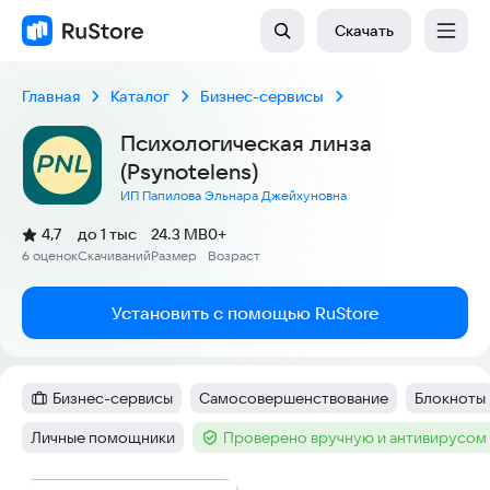
Скачать
Главная
Каталог
Бизнес-сервисы
Психологическая линза
(Psynotelens)
ИП Папилова Эльнара Джейхуновна
(
)
4,7
до 1 тыс
24.3 MB
0+
Рейтинг:
6 оценок
Скачиваний
Размер
Возраст
:
:
:
Установить с помощью RuStore
Бизнес-сервисы
Самосовершенствование
Блокноты
Категория
:
Тег
:
Тег
:
Личные помощники
Проверено вручную и антивирусом
Тег
:
Тег
: