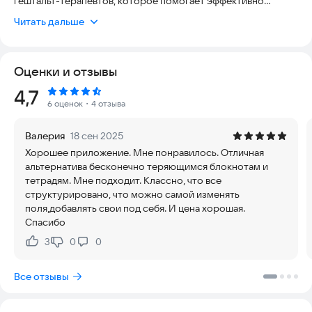
гештальт-терапевтов, которое помогает эффективно
организовывать и вести записи сессий, упрощая работу с
Читать дальше
клиентами и улучшая качество практики. Приложение
разработано Эльнарой Папиловой, клиническим
психологом, сертифицированным и аккредитованным
Оценки и отзывы
гештальт-терапевтом.
Приложение способствует формированию, укреплению
Рейтинг:
4,7
терапевтического мышления специалиста. Создательница
6 оценок
・4 отзыва
приложения убеждена, что уверенность терапевта во
многом зависит от понимания того ЧТО он делает в
Валерия
18 сен 2025
контакте с клиентом и ЗАЧЕМ.Надеемся, что приложение
Хорошее приложение. Мне понравилось. Отличная
поможет укрепить профессиональную устойчивость
альтернатива бесконечно теряющимся блокнотам и
многих терапевтов и облегчить работу, благодаря
тетрадям. Мне подходит. Классно, что все
упрощению систематизации данных.
структурировано, что можно самой изменять
поля,добавлять свои под себя. И цена хорошая.
01 / ВКЛАДКА ОБУЧЕНИЕ
Спасибо
У психологов, всегда много обучений, и обычно у каждого
специалиста есть самые основные материалы, которые он
3
0
0
Нравится:
Не нравится:
использует в работе или скидывает клиентам (протоколы,
техники, упражнения).В приложении удобно хранить
Все отзывы
информацию со всех обучений, внося текст и прикрепляя
документы.