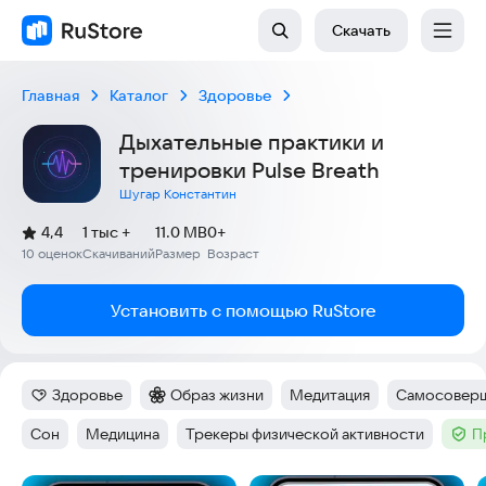
Скачать
Главная
Каталог
Здоровье
Дыхательные практики и
тренировки Pulse Breath
Шугар Константин
(
)
4,4
1 тыс +
11.0 MB
0+
Рейтинг:
10 оценок
Скачиваний
Размер
Возраст
:
:
:
Установить с помощью RuStore
Здоровье
Образ жизни
Медитация
Самосоверш
Категория
:
Категория
:
Тег
:
Тег
:
Сон
Медицина
Трекеры физической активности
П
Тег
:
Тег
:
Тег
:
Тег
: