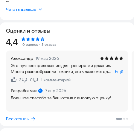
Научитесь правильно дышать для улучшения здоровья,
Читать дальше
снятия стресса, крепкого сна и повышения концентрации.
Pulse Breath предлагает 20+ научно обоснованных техник
дыхания с красивой визуализацией и голосовыми
Оценки и отзывы
подсказками.
Рейтинг:
4,4
✨ ПОЧЕМУ PULSE BREATH?
10 оценок
・3 отзыва
- Простой и понятный интерфейс — начните практику за 3
Александр
19 мар 2026
секунды;
Это лучшее приложение для тренировки дыхания.
- Работает без интернета — практикуйте дыхательную
Много разнообразных техники, есть даже метод
Ещё
гимнастику где угодно;
дыхания Вима Хофа. Особое уважение вызывает
- Без рекламы — полная концентрация на дыхании;
3
0
1
комментарий
Нравится:
Не нравится:
конструктор дыхания. Пробуйте, дышите. Очень
- Настраиваемые практики — создавайте свои техники.
рекомендую. Удачи!
Разработчик
7 апр 2026
🌬️ ПОПУЛЯРНЫЕ ТЕХНИКИ ДЫХАНИЯ:
Большое спасибо за Ваш отзыв и высокую оценку!
▸ Метод Вим Хофа — энергия и укрепление иммунитета;
▸ Квадратное дыхание (Box Breathing) — спокойствие и
Все отзывы
фокус;
▸ Дыхание по Бутейко — спокойствие и фокус;
▸ Техника 4-7-8 — быстрое засыпание за 60 секунд;