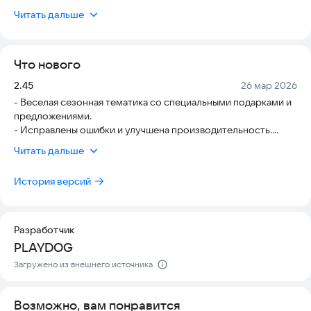
атмосфера Лас-Вегаса и праздник не заканчивается. Здесь
Читать дальше
более 70 захватывающих игровых автоматов на любой вкус.
Удивительная вечеринка ждет вас и ваших друзей прямо
сейчас!
Что нового
Особенности:
Версия:
Дата:
2.45
26 мар 2026
- Веселая сезонная тематика со специальными подарками и
☆ Огромный выбор уникальных слотов, в которые вы
предложениями.
влюбитесь!
- Исправлены ошибки и улучшена производительность.
- Счастливого вращения! Выиграйте крупную сумму в GPC!
☆ Множество скрытых бонусов в каждом уголке казино.
Читать дальше
☆ Гигантские приветственные подарки для мощного старта.
История версий
Заберите их немедленно!
☆ Играйте вместе с друзьями и любителями слотов со
всего мира!
Разработчик
PLAYDOG
☆ Каждый автомат предлагает уникальную бонусную игру
Загружено из внешнего источника
или бесплатные вращения!
Присоединяйтесь к празднику игровых автоматов! Играйте
Возможно, вам понравится