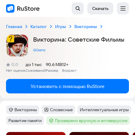
Скачать
Главная
Каталог
Игры
Викторины
Викторина: Советские Фильмы
QGamz
(
)
0,0
до 1 тыс
90.6 MB
12+
Рейтинг:
Нет оценок
Скачиваний
Размер
Возраст
:
:
:
Установить с помощью RuStore
Викторины
Словесные
Интеллектуальные игры
Категория
:
Категория
:
Тег
:
Развитие памяти
Проверено вручную и антивирусом
Тег
:
Тег
: