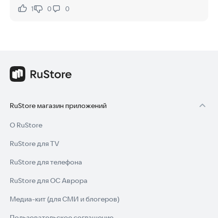
1
0
0
Нравится:
Не нравится:
RuStore магазин приложений
О RuStore
RuStore для TV
RuStore для телефона
RuStore для ОС Аврора
Медиа-кит (для СМИ и блогеров)
Пользовательское соглашение