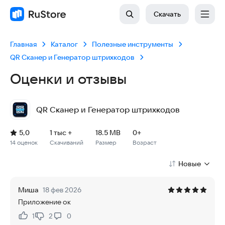
Скачать
Главная
Каталог
Полезные инструменты
QR Сканер и Генератор штрихкодов
Оценки и отзывы
QR Сканер и Генератор штрихкодов
Рейтинг: 5,0, 14 оценок
Скачиваний: 1 тыс +
Размер файла: 18.5 MB
Возрастное ограничение: 18.5 MB
5,0
1 тыс +
18.5 MB
0+
14 оценок
Скачиваний
Размер
Возраст
Новые
Миша
18 фев 2026
Приложение ок
1
2
0
Нравится:
Не нравится: