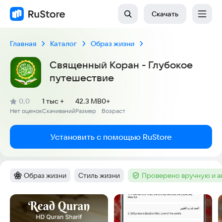
Скачать
Главная
Каталог
Образ жизни
Священный Коран - Глубокое
путешествие
(
)
0,0
1 тыс +
42.3 MB
0+
Рейтинг:
Нет оценок
Скачиваний
Размер
Возраст
:
:
:
Установить с помощью RuStore
Образ жизни
Стиль жизни
Проверено вручную и 
Категория
:
Тег
:
Тег
:
Скриншоты