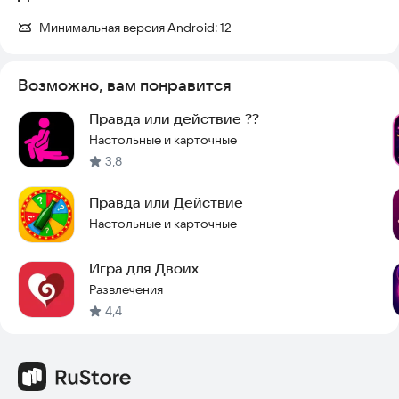
Режимы от легких до экстремальных, без цензуры.
Минимальная версия Android:
12
Подходит для пар, друзей и больших компаний.
Возможно, вам понравится
Постоянные обновления с новыми захватывающими
испытаниями.
Правда или действие ??
Настольные и карточные
Скачайте лучшую игру «Правда или действие» для пар прямо
3,8
сейчас. Готовы принять вызов? Установите приложение и
начните веселиться уже сегодня.
Правда или Действие
Настольные и карточные
Игра для Двоих
Развлечения
4,4