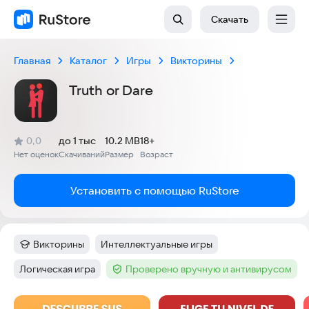
Скачать
Главная
Каталог
Игры
Викторины
Truth or Dare
(
)
0,0
до 1 тыс
10.2 MB
18+
Рейтинг:
Нет оценок
Скачиваний
Размер
Возраст
:
:
:
Установить с помощью RuStore
Викторины
Интеллектуальные игры
Категория
:
Тег
:
Логическая игра
Проверено вручную и антивирусом
Тег
:
Тег
:
Скриншоты