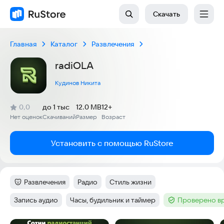
Скачать
Главная
Каталог
Развлечения
radiOLA
Кудинов Никита
(
)
0,0
до 1 тыс
12.0 MB
12+
Рейтинг:
Нет оценок
Скачиваний
Размер
Возраст
:
:
:
Установить с помощью RuStore
Развлечения
Радио
Стиль жизни
Категория
:
Тег
:
Тег
:
Запись аудио
Часы, будильник и таймер
Проверено в
Тег
:
Тег
:
Тег
: