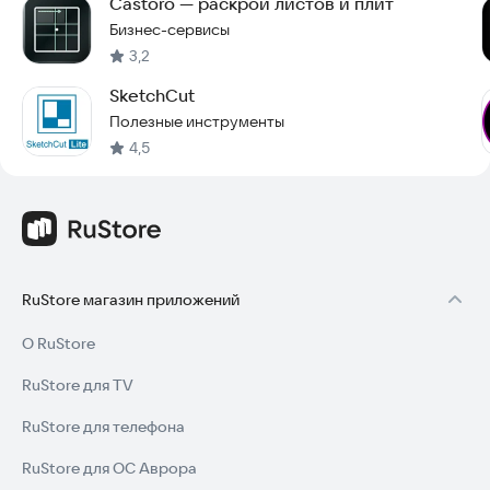
Castoro — раскрой листов и плит
Бизнес-сервисы
3,2
SketchCut
Полезные инструменты
4,5
RuStore магазин приложений
О RuStore
RuStore для TV
RuStore для телефона
RuStore для ОС Аврора