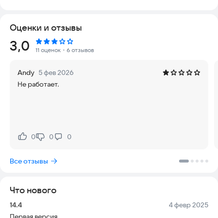
Программа работает быстро, безопасно и всегда под рукой,
что гарантирует актуальность данных и стабильность
Оценки и отзывы
работы даже при плотной загрузке. Вы можете быть уверены
в надежности расчетов и простоте использования, так как
Рейтинг:
3,0
интерфейс интуитивно понятен, а данные хранятся локально
11 оценок
・6 отзывов
или в защищенном облаке.
Andy
5 фев 2026
С этим приложением вы получаете полный контроль над
Не работает.
процессом раскроя:
- автоматически рассчитайте точное количество листов,
необходимых для вашего проекта;
- экспортируйте готовую карту раскроя в формат PDF для
печати или отправки клиентам;
0
0
0
Нравится:
Не нравится:
- вручную составьте индивидуальную карту раскроя
(функция доступна по подписке);
Все отзывы
- вводите параметры деталей, просто сфотографировав
данные с таблиц, спецификаций или экрана монитора
(функция доступна по подписке);
Что нового
- учитывайте два вида кромки деталей, которые будут
отображены на карте раскроя, что крайне полезно для
Версия:
Дата:
14.4
4 февр 2025
мебельного производства (функция доступна по подписке);
Первая версия