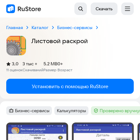
Скачать
Главная
Каталог
Бизнес-сервисы
Листовой раскрой
(
)
3,0
3 тыс +
5.2 MB
0+
Рейтинг:
11 оценок
Скачиваний
Размер
Возраст
:
:
:
Установить с помощью RuStore
Бизнес-сервисы
Калькуляторы
Проверено вручну
Категория
:
Тег
:
Тег
:
Скриншоты