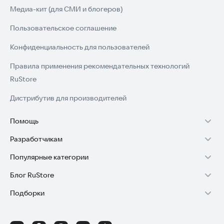
Медиа-кит (для СМИ и блогеров)
Пользовательское соглашение
Конфиденциальность для пользователей
Правила применения рекомендательных технологий
RuStore
Дистрибутив для производителей
Помощь
Разработчикам
Установка RuStore на TV
Популярные категории
Зарабатывать с RuStore
Установка RuStore на телефон
Блог RuStore
Игры для Android
Стать разработчиком
Установка RuStore в машину
Подборки
Обзоры игр для Android 2025
Приложения банков
Доступ к RuStore Консоль
Помощь пользователям RuStore
Игровой набор
Обзоры мобильных приложений 2025
Государственные
RuStore SDK (документация)
Покупки и возвраты