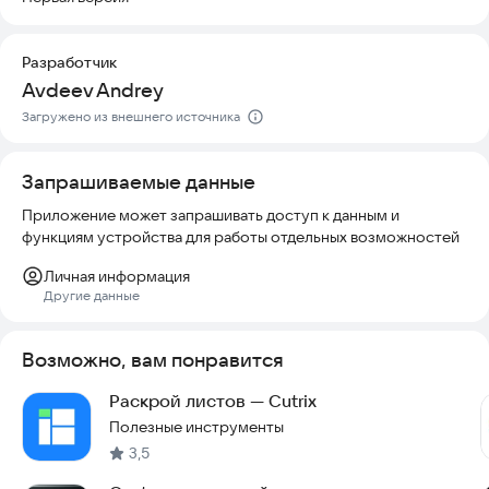
Расчет можно вести в миллиметрах или в дюймах, в
зависимости от ваших предпочтений и стандартов
Разработчик
производства.
Avdeev Andrey
Попробуйте приложение прямо сейчас и оптимизируйте
Загружено из внешнего источника
свой рабочий процесс.
Запрашиваемые данные
Приложение может запрашивать доступ к данным и
функциям устройства для работы отдельных возможностей
Личная информация
Другие данные
Возможно, вам понравится
Раскрой листов — Cutrix
Полезные инструменты
3,5