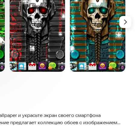
llpaper и украсьте экран своего смартфона
ение предлагает коллекцию обоев с изображением
у мистики и загадочности. Все обои разработаны с