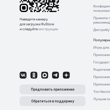
Конфиден
пользова
Правила 
Наведите камеру
рекоменд
для загрузки RuStore
и следуйте
инструкции
Дистрибу
Популярн
Игры для 
Приложен
Государс
Родителя
Приложен
Приложен
Предложить приложение
Топ беспл
Лучшие п
Обратиться в поддержку