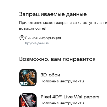
учетом высоких стандартов безопасности и с
устройств. Вы можете использовать их в любое
Запрашиваемые данные
Приложение поддерживает разные версии Andro
Выберите из множества вариантов, каждый из 
Приложение может запрашивать доступ к данны
символику и эстетику древнего мира. Удобный
возможностей
нужные обои. Добавьте немного мистики в повс
Wallpaper и наслаждайтесь уникальным оформл
Личная информация
Другие данные
Возможно, вам понравится
3D-обои
Полезные инструменты
Pixel 4D™ Live Wallpapers
Полезные инструменты