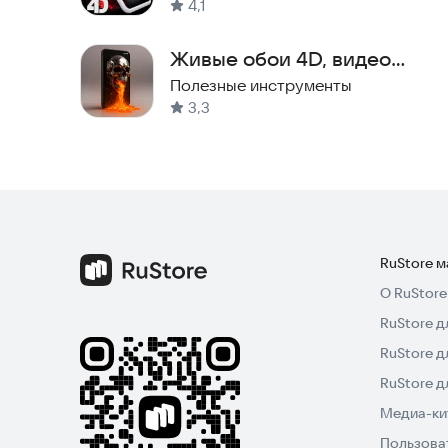
4,1
Живые обои 4D, видео
обои 3D
Полезные инструменты
3,3
RuStore 
О RuStore
RuStore д
RuStore д
RuStore 
Медиа-кит
Пользова