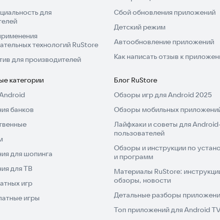
циальность для
Сбой обновления приложений
телей
Детский режим
применения
Автообновление приложений
ательных технологий RuStore
Как написать отзыв к приложе
тив для производителей
ые категории
Блог RuStore
Android
Обзоры игр для Android 2025
ия банков
Обзоры мобильных приложений
твенные
Лайфхаки и советы для Android
пользователей
м
Обзоры и инструкции по устано
ия для шопинга
и программ
ия для ТВ
Материалы RuStore: инструкци
обзоры, новости
атных игр
Детальные разборы приложений
латные игры
Топ приложений для Android T