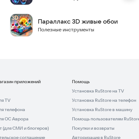
Параллакс 3D живые обои
Полезные инструменты
магазин приложений
Помощь
Установка RuStore на TV
ля TV
Установка RuStore на телефон
ля телефона
Установка RuStore в машину
для ОС Аврора
Помощь пользователям RuStor
 (для СМИ и блогеров)
Покупки и возвраты
тельское соглашение
Авторизация в RuStore