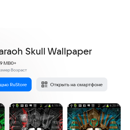
raoh Skull Wallpaper
.9 MB
0+
азмер
Возраст
:
щью RuStore
Открыть на смартфоне