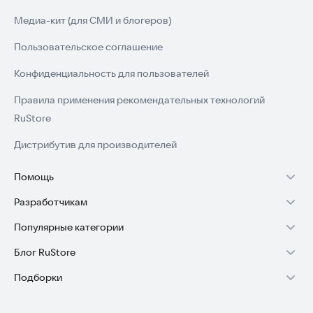
Медиа-кит (для СМИ и блогеров)
Пользовательское соглашение
Конфиденциальность для пользователей
Правила применения рекомендательных технологий
RuStore
Дистрибутив для производителей
Помощь
Разработчикам
Установка RuStore на TV
Популярные категории
Зарабатывать с RuStore
Установка RuStore на телефон
Блог RuStore
Игры для Android
Стать разработчиком
Установка RuStore в машину
Подборки
Обзоры игр для Android 2025
Приложения банков
Доступ к RuStore Консоль
Помощь пользователям RuStore
Игровой набор
Обзоры мобильных приложений 2025
Государственные
RuStore SDK (документация)
Покупки и возвраты