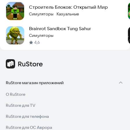
Строитель Блоков: Открытый Мир
One Block World — это не просто игра, а холст для вашего
Симуляторы
Казуальные
·
творчества. Скачайте прямо сейчас и начните строить своё
наследие!
Brainrot Sandbox Tung Sahur
Симуляторы
4,6
RuStore магазин приложений
О RuStore
RuStore для TV
RuStore для телефона
RuStore для ОС Аврора