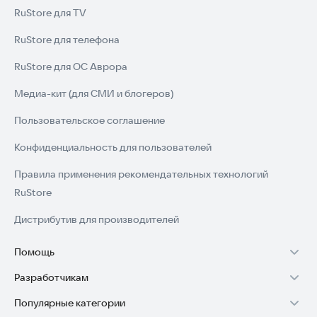
RuStore для TV
RuStore для телефона
RuStore для ОС Аврора
Медиа-кит (для СМИ и блогеров)
Пользовательское соглашение
Конфиденциальность для пользователей
Правила применения рекомендательных технологий
RuStore
Дистрибутив для производителей
Помощь
Разработчикам
Установка RuStore на TV
Популярные категории
Зарабатывать с RuStore
Установка RuStore на телефон