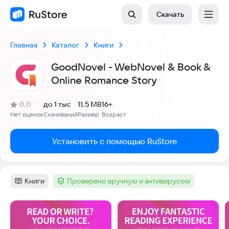
Скачать
Главная
Каталог
Книги
GoodNovel - WebNovel & Book &
Online Romance Story
(
)
0,0
до 1 тыс
11.5 MB
16+
Рейтинг:
Нет оценок
Скачиваний
Размер
Возраст
:
:
:
Установить с помощью RuStore
Книги
Проверено вручную и антивирусом
Категория
:
Тег
:
Скриншоты