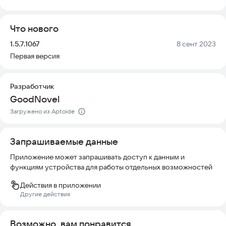
фэнтези, приключения, мистика и другие. Каждая книга
представлена обложкой, описанием и рейтингом, чтобы
Что нового
помочь выбрать что-то по вкусу. Интерфейс простой и
понятный, с удобной навигацией.
Версия:
Дата:
1.5.7.1067
8 сент 2023
Первая версия
Разработчик
GoodNovel
Загружено из Aptoide
Запрашиваемые данные
Приложение может запрашивать доступ к данным и
функциям устройства для работы отдельных возможностей
Действия в приложении
Другие действия
Возможно, вам понравится