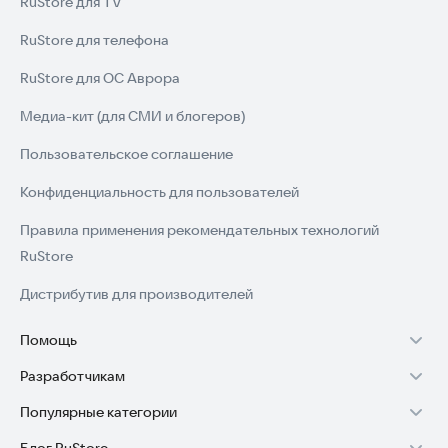
RuStore для TV
RuStore для телефона
RuStore для ОС Аврора
Медиа-кит (для СМИ и блогеров)
Пользовательское соглашение
Конфиденциальность для пользователей
Правила применения рекомендательных технологий
RuStore
Дистрибутив для производителей
Помощь
Разработчикам
Установка RuStore на TV
Популярные категории
Зарабатывать с RuStore
Установка RuStore на телефон