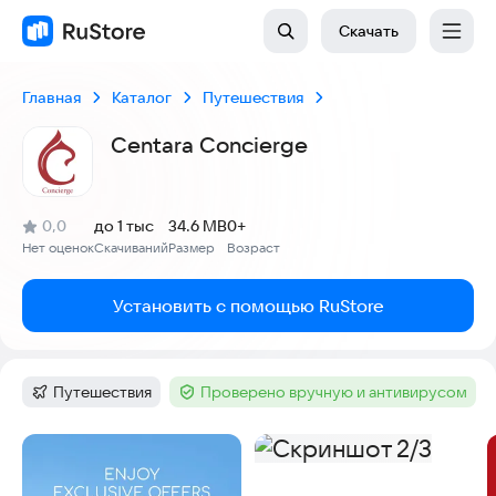
Скачать
Главная
Каталог
Путешествия
Centara Concierge
(
)
0,0
до 1 тыс
34.6 MB
0+
Рейтинг:
Нет оценок
Скачиваний
Размер
Возраст
:
:
:
Установить с помощью RuStore
Путешествия
Проверено вручную и антивирусом
Категория
:
Тег
:
Скриншоты