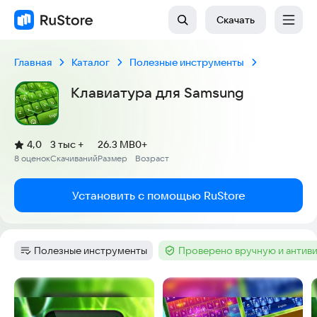
Скачать
Главная
Каталог
Полезные инструменты
Клавиатура для Samsung
(
)
4,0
3 тыс +
26.3 MB
0+
Рейтинг:
8 оценок
Скачиваний
Размер
Возраст
:
:
:
Установить с помощью RuStore
Полезные инструменты
Проверено вручную и антив
Категория
:
Тег
:
Скриншоты