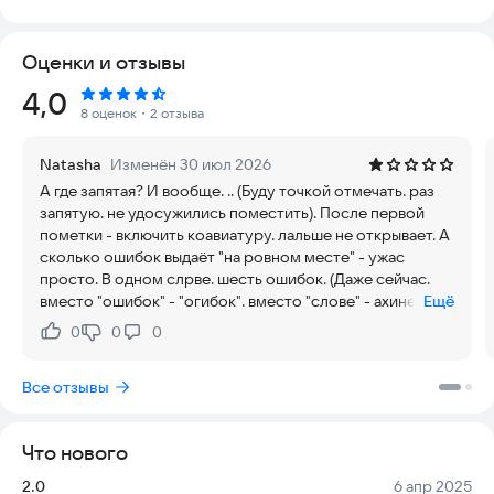
♢ Что вы получаете, используя клавиатуру для Samsung! ♢
Оценки и отзывы
• Новый взгляд — стильная тема, которая полностью
Рейтинг:
4,0
преобразит внешний вид вашего Android-устройства;
8 оценок
・2 отзыва
• Измените отображение кнопок — эта удивительная тема
Natasha
Изменён 30 июл 2026
позволяет настраивать размер и форму клавиш под ваши
А где запятая? И вообще. .. (Буду точкой отмечать. раз
предпочтения;
запятую. не удосужились поместить). После первой
пометки - включить коавиатуру. лальше не открывает. А
• Выберите другой шрифт — замените стандартный
сколько ошибок выдаёт "на ровном месте" - ужас
начертание и полностью персонализируйте внешний вид
просто. В одном слрве. шесть ошибок. (Даже сейчас.
новой клавиатуры;
вместо "ошибок" - "огибок". вместо "слове" - ахинею
Ещё
напечатаоа клавиатура. специально не исправляю.
• Новый опыт — выберите пользовательскую тему и создайте
0
0
0
Нравится:
Не нравится:
читать такое невозможно) Удаляб. (Это слово не моё. а
идеальный персонализированный интерфейс для
вашей клавиатуры. только и делаю. что ошибки здесь
клавиатуры Samsung.
Все отзывы
исправляю) Удаляю.
Попробуйте установить эту клавиатуру прямо сейчас,
чтобы увидеть разницу в удобстве и стиле.
Что нового
Версия:
Дата:
2.0
6 апр 2025