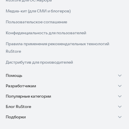
RuStore для ОС Аврора
Медиа-кит (для СМИ и блогеров)
Пользовательское соглашение
Конфиденциальность для пользователей
Правила применения рекомендательных технологий
RuStore
Дистрибутив для производителей
Помощь
Разработчикам
Установка RuStore на TV
Популярные категории
Зарабатывать с RuStore
Установка RuStore на телефон
Блог RuStore
Игры для Android
Стать разработчиком
Установка RuStore в машину
Подборки
Обзоры игр для Android 2025
Приложения банков
Доступ к RuStore Консоль
Помощь пользователям RuStore
Игровой набор