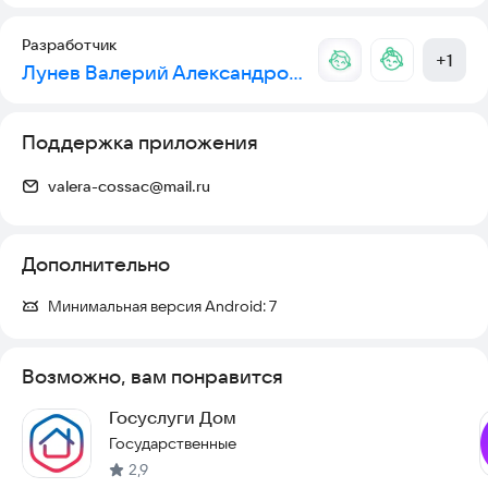
через приложение!
Разработчик
Онлайн Дом — это простой и понятный инструмент для
+
1
Лунев Валерий Александрович
жителей, которые хотят комфортно управлять своим домом
и получать все жилищно-коммунальные услуги онлайн —
прямо в приложении
Поддержка приложения
valera-cossac@mail.ru
Дополнительно
Минимальная версия Android:
7
Возможно, вам понравится
Госуслуги Дом
Государственные
2,9