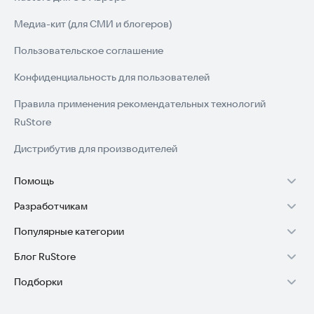
Медиа-кит (для СМИ и блогеров)
Пользовательское соглашение
Конфиденциальность для пользователей
Правила применения рекомендательных технологий
RuStore
Дистрибутив для производителей
Помощь
Разработчикам
Установка RuStore на TV
Популярные категории
Зарабатывать с RuStore
Установка RuStore на телефон
Блог RuStore
Игры для Android
Стать разработчиком
Установка RuStore в машину
Подборки
Обзоры игр для Android 2025
Приложения банков
Доступ к RuStore Консоль
Помощь пользователям RuStore
Игровой набор
Обзоры мобильных приложений 2025
Государственные