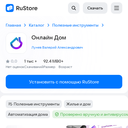
Скачать
Главная
Каталог
Полезные инструменты
Онлайн Дом
Лунев Валерий Александрович
(
)
0,0
1 тыс +
92.4 MB
0+
Рейтинг:
Нет оценок
Скачиваний
Размер
Возраст
:
:
:
Установить с помощью RuStore
Полезные инструменты
Жилье и дом
Категория
:
Тег
:
Автоматизация дома
Проверено вручную и антивирусо
Тег
:
Тег
: