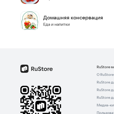
• Выбрать оптимальные способы обработки
• Сохранить витамины в заготовках
• Избежать распространенных ошибок
Домашняя консервация
• Организовать процесс заготовок
Еда и напитки
Все рецепты проверены и адаптированы для д
обновляется новыми рецептами и полезными с
Скачайте приложение прямо сейчас и начните д
RuStore 
О RuStore
RuStore д
RuStore д
RuStore 
Медиа-кит
Пользова