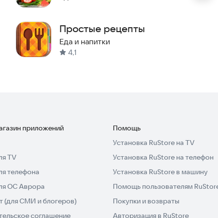
Простые рецепты
Еда и напитки
4,1
омашнего приготовления. Приложение регулярно
оветами по консервированию.
елать вкусные заготовки для всей семьи.
магазин приложений
Помощь
Установка RuStore на TV
ля TV
Установка RuStore на телефон
ля телефона
Установка RuStore в машину
для ОС Аврора
Помощь пользователям RuStor
 (для СМИ и блогеров)
Покупки и возвраты
тельское соглашение
Авторизация в RuStore