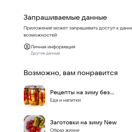
Основные разделы приложения:
• Маринование и соление
Запрашиваемые данные
• Варенье и джемы
• Компоты и соки
Приложение может запрашивать доступ к данны
• Заморозка овощей и фруктов
возможностей
• Квашение капусты
• Консервирование томатов и огурцов
Личная информация
Другие данные
Особенности приложения:
Возможно, вам понравится
Подробные пошаговые рецепты с фото
Калькулятор расчета ингредиентов
Календарь заготовок по сезонам
Рецепты на зиму без
Возможность добавления рецептов в избранно
интернета
Еда и напитки
Поиск по категориям и ингредиентам
Советы по хранению заготовок
Заготовки на зиму New
Приложение поможет вам:
• Правильно рассчитать количество продуктов
Образ жизни