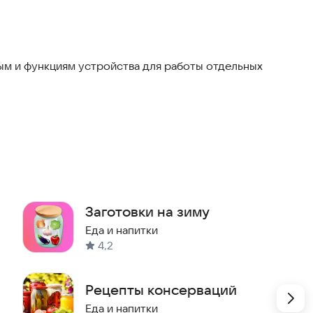
м и функциям устройства для работы отдельных
Заготовки на зиму
е
Еда и напитки
4,2
Рецепты консерваций
Еда и напитки