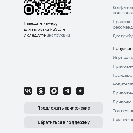
Конфиден
пользова
Правила 
Наведите камеру
рекоменд
для загрузки RuStore
и следуйте
инструкции
Дистрибу
Популярн
Игры для 
Приложен
Государс
Родителя
Приложен
Приложен
Предложить приложение
Топ беспл
Лучшие п
Обратиться в поддержку