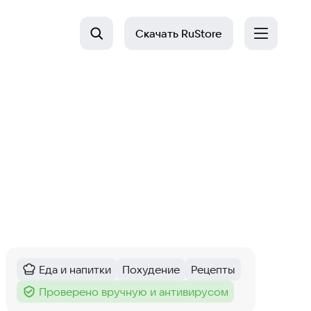
Скачать
RuStore
Еда и напитки
Похудение
Рецепты
Категория
:
Тег
:
Тег
:
Проверено вручную и антивирусом
Тег
: