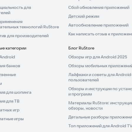
циальность для
Сбой обновления приложений
телей
Детский режим
применения
Автообновление приложений
ательных технологий RuStore
Как написать отзыв к приложе
тив для производителей
ые категории
Блог RuStore
Android
Обзоры игр для Android 2025
ия банков
Обзоры мобильных приложений
твенные
Лайфхаки и советы для Android
пользователей
м
Обзоры и инструкции по устано
ия для шопинга
и программ
ия для ТВ
Материалы RuStore: инструкци
обзоры, новости
атных игр
Детальные разборы приложений
латные игры
Топ приложений для Android T