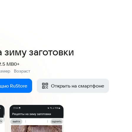
 зиму заготовки
2.5 MB
0+
азмер
Возраст
:
щью RuStore
Открыть на смартфоне