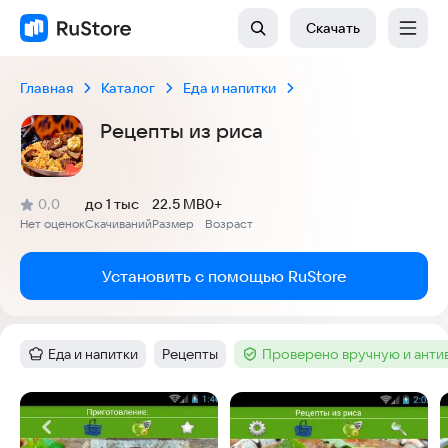
Скачать
Главная
Каталог
Еда и напитки
Рецепты из риса
(
)
0,0
до 1 тыс
22.5 MB
0+
Рейтинг:
Нет оценок
Скачиваний
Размер
Возраст
:
:
:
Установить с помощью RuStore
Еда и напитки
Рецепты
Проверено вручную и ант
Категория
:
Тег
:
Тег
:
Скриншоты