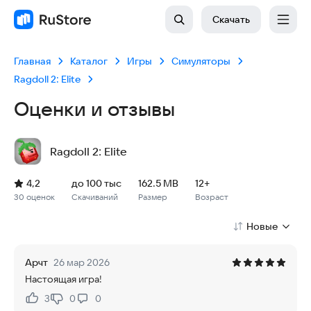
Скачать
Главная
Каталог
Игры
Симуляторы
Ragdoll 2: Elite
Оценки и отзывы
Ragdoll 2: Elite
Рейтинг: 4,2, 30 оценок
Скачиваний: до 100 тыс
Размер файла: 162.5 MB
Возрастное ограничение: 162.5 MB
4,2
до 100 тыс
162.5 MB
12+
30 оценок
Скачиваний
Размер
Возраст
Новые
Арчт
26 мар 2026
Настоящая игра!
3
0
0
Нравится:
Не нравится: