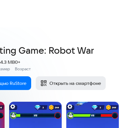
ting Game: Robot War
44.3 MB
0+
азмер
Возраст
:
щью RuStore
Открыть на смартфоне