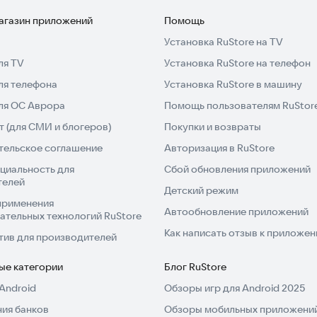
магазин приложений
Помощь
Установка RuStore на TV
ля TV
Установка RuStore на телефон
ля телефона
Установка RuStore в машину
с тобой пообщаемся и поможем в решении абсолютно
для ОС Аврора
Помощь пользователям RuStor
 (для СМИ и блогеров)
Покупки и возвраты
тельское соглашение
Авторизация в RuStore
циальность для
Сбой обновления приложений
телей
Детский режим
применения
Автообновление приложений
ательных технологий RuStore
Как написать отзыв к приложе
тив для производителей
ые категории
Блог RuStore
Android
Обзоры игр для Android 2025
ия банков
Обзоры мобильных приложений