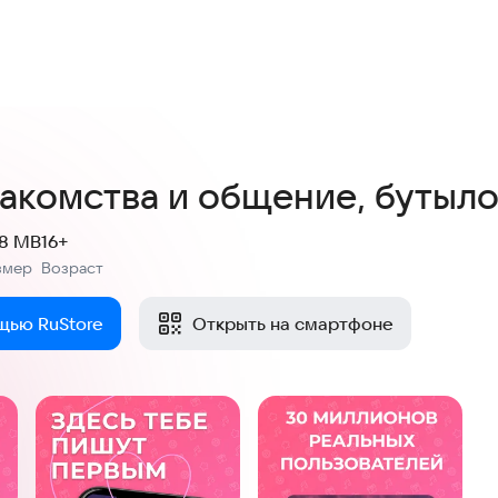
4,5
291 оценка
накомства и общение, бутыло
.8 MB
16+
змер
Возраст
:
щью RuStore
Открыть на смартфоне