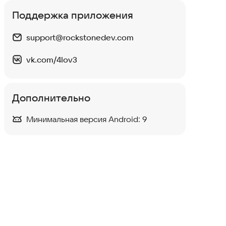
Поддержка приложения
support@rockstonedev.com
vk.com/4lov3
Марика
5 авг 2026
Викт
Дополнительно
Всё супер!
Все 
Минимальная версия Android:
9
0
0
0
0
Нравится:
Не нравится:
Нрав