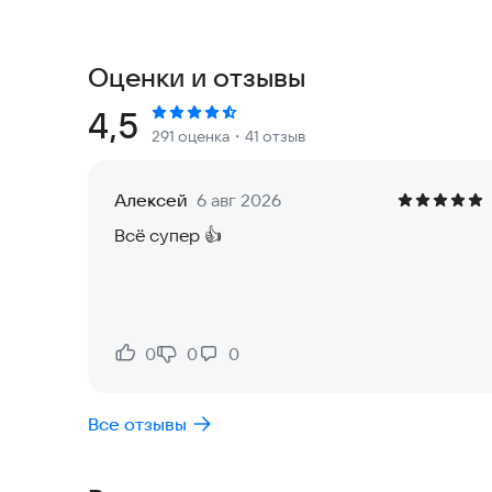
Уже более 30 миллионов пользователей выбрали
интересных людей по всему миру. Здесь можно
чатах, находить единомышленников и проводить
Оценки и отзывы
Что делает Kiss Me особенным?
Рейтинг:
4,5
291 оценка
・41 отзыв
- Знакомьтесь и общайтесь в удобном формате 
- Находите новых друзей, собеседников и пот
Алексей
6 авг 2026
- Используйте игровые элементы, чтобы сделат
Всё супер 👍
- Общайтесь с людьми рядом с вами или из люб
- Настраивайте уровень своей анонимности и с
- Дарите подарки, проявляйте симпатию и под
Игровые механики для знакомства и общения
0
0
0
Нравится:
Не нравится:
В Kiss Me игровые элементы помогают преодол
Все отзывы
общение более интерактивным.
- Играйте в популярный формат «Бутылочка» и 
участниками.