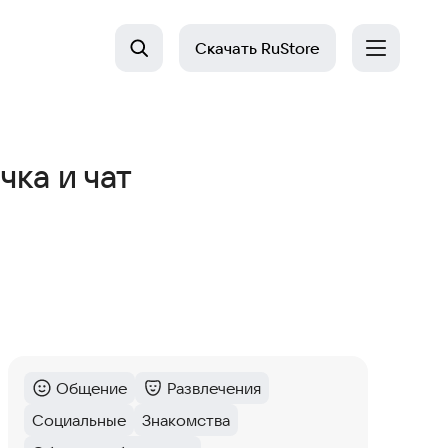
Скачать
RuStore
чка и чат
Общение
Развлечения
Категория
:
Категория
:
Социальные
Знакомства
Тег
:
Тег
: