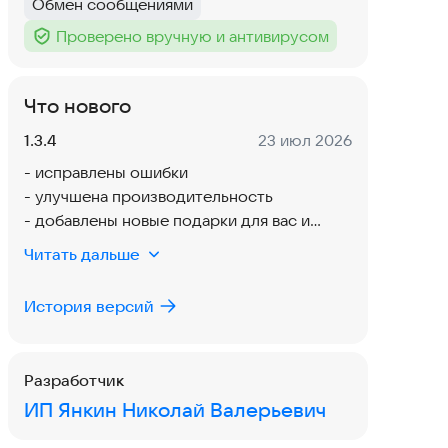
Обмен сообщениями
Тег
:
Проверено вручную и антивирусом
Тег
:
Что нового
Версия:
Дата:
1.3.4
23 июл 2026
- исправлены ошибки
- улучшена производительность
- добавлены новые подарки для вас и
ваших близких
Читать дальше
История версий
Разработчик
ИП Янкин Николай Валерьевич