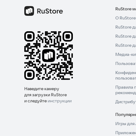
Odnoklassniki:
ok.ru/bottlegroup
RuStore 
О RuStore
RuStore д
Поддержка.
RuStore д
Если возникнут какие-то вопросы, мы всегда 
RuStore 
всех проблем 24 на 7.
Медиа-кит
Пользова
support@rockstonedev.ru
Конфиден
пользова
Правила 
Наведите камеру
рекоменд
для загрузки RuStore
и следуйте
инструкции
Дистрибу
Популярн
Игры для 
Приложен