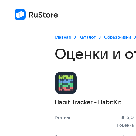
Главная
Каталог
Образ жизни
Оценки и о
Habit Tracker - HabitKit
Рейтинг: 5,0, 1 оценка
Скачиваний: до 1 тыс
Размер файла: 32.1 MB
Возрастное ограничение: 32.1 MB
5,0
Рейтинг
1 оценка