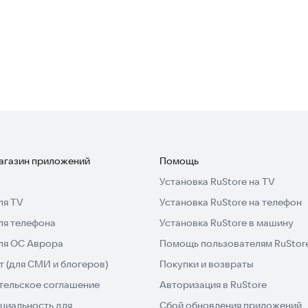
магазин приложений
Помощь
Установка RuStore на TV
ля TV
Установка RuStore на телефон
ля телефона
Установка RuStore в машину
для ОС Аврора
Помощь пользователям RuStor
 (для СМИ и блогеров)
Покупки и возвраты
тельское соглашение
Авторизация в RuStore
циальность для
Сбой обновления приложений