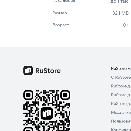
до 1 тыс
Скачивания
32.1 MB
Размер
0+
Возраст
RuStore 
О RuStore
RuStore д
RuStore д
RuStore 
Медиа-кит
Пользова
Конфиден