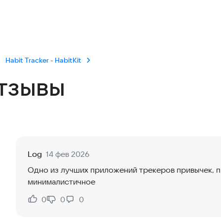
Habit Tracker - HabitKit
тзывы
Log
14 фев 2026
Одно из лучших приложений трекеров привычек, 
минималистичное
0
0
0
Нравится:
Не нравится: