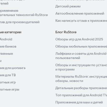
телей
Детский режим
применения
Автообновление приложений
ательных технологий RuStore
Как написать отзыв к приложе
тив для производителей
ые категории
Блог RuStore
Android
Обзоры игр для Android 2025
ия банков
Обзоры мобильных приложений
твенные
Лайфхаки и советы для Android
пользователей
м
Обзоры и инструкции по устано
ия для шопинга
и программ
ия для ТВ
Материалы RuStore: инструкци
обзоры, новости
атных игр
Детальные разборы приложений
латные игры
Топ приложений для Android T
Приложения для мам и детей