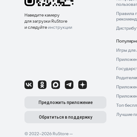
пользова
Правила 
Наведите камеру
рекоменд
для загрузки RuStore
и следуйте
инструкции
Дистрибу
Популярн
Игры для 
Приложен
Государс
Родителя
Приложен
Приложен
Предложить приложение
Топ беспл
Лучшие п
Обратиться в поддержку
© 2022–2026 RuStore —