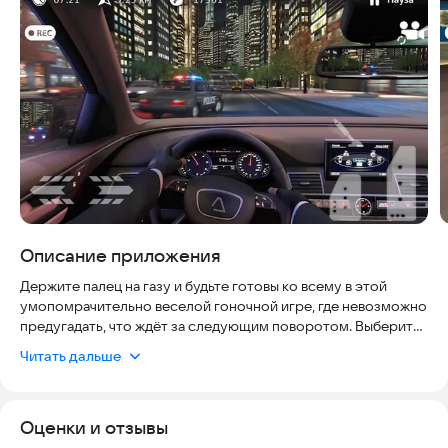
Скриншоты
Описание приложения
Держите палец на газу и будьте готовы ко всему в этой
умопомрачительно веселой гоночной игре, где невозможно
предугадать, что ждёт за следующим поворотом. Выберите
свою машину, жмите на газ, уклоняйтесь от бесконечных
Читать дальше
препятствий и избегайте безумных соперников в
захватывающих гонках, которые всегда преподносят нечто
новое и неожиданное.
Оценки и отзывы
Чувствуете жажду скорости? Экшн и драйв, потрясающие