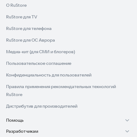
О RuStore
RuStore для TV
RuStore для телефона
RuStore для ОС Аврора
Медиа-кит (для СМИ и блогеров)
Пользовательское соглашение
Конфиденциальность для пользователей
Правила применения рекомендательных технологий
RuStore
Дистрибутив для производителей
Помощь
Разработчикам
Установка RuStore на TV