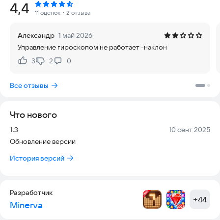
Рейтинг:
4,4
автомобили и многое другое в игре машины симулятор с
11 оценок
・2 отзыва
интуитивно понятным управлением и безумными
поворотами.
Александр
1 май 2026
Управление гироскопом не работает -наклон
► Чтобы ваш пульс участился…
3
2
0
Нравится:
Не нравится:
• Держитесь в полосе: 33 уникальных уровня с
разнообразными поверхностями и препятствиями для
Все отзывы
головокружительной гонки. Плюс 8 разных боссов на
уникальных автомобилях, чтобы сделать каждую гонку ещё
более захватывающей.
Что нового
• Гонки по всему миру: 15 уникальных локаций с разными
Версия:
Дата:
1.3
10 сент 2025
характеристиками трасс и детализированными фонами.
Обновление версии
Рампы, тоннели и 14 различных неоновых эффектов.
История версий
• Что в вашем гараже? Соберите и настройте 50
классических спортивных автомобилей, проходя уровни
игры. Финишируйте на высоких позициях, зарабатывайте
Разработчик
больше денег, тюнингуйте двигатель для максимального
+
44
Minerva
ускорения и управляемости, добавляйте аксессуары и
выбирайте любой из 30 различных цветов для своей машины.