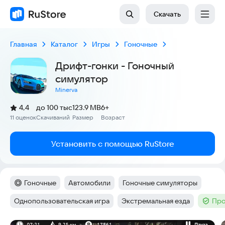
Скачать
Главная
Каталог
Игры
Гоночные
Дрифт-гонки - Гоночный
симулятор
Minerva
(
)
4,4
до 100 тыс
123.9 MB
6+
Рейтинг:
11 оценок
Скачиваний
Размер
Возраст
:
:
:
Установить с помощью RuStore
Гоночные
Автомобили
Гоночные симуляторы
Категория
:
Тег
:
Тег
:
Однопользовательская игра
Экстремальная езда
Про
Тег
:
Тег
:
Тег
: