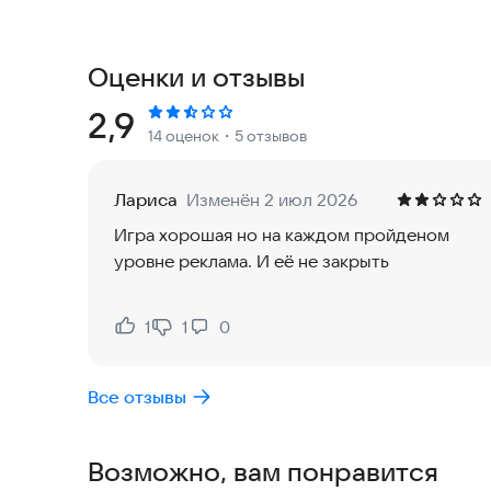
стратегии, инновационного геймплея и логичес
Особенности игры:
Оценки и отзывы
- Уникальность: каждый уровень представляет 
Рейтинг:
2,9
14 оценок
・5 отзывов
энтузиазм по разгадыванию головоломки.
- Последовательность отвинчивания болтов оче
Лариса
Изменён 2 июл 2026
Игра хорошая но на каждом пройденом
Наслаждайся преодолением множества сложных
уровне реклама. И её не закрыть
проблем и стратегического мышления до преде
Просто кликай на болтик и перемести его на с
1
1
0
Нравится:
Не нравится:
чтобы освободить планку. Определи правильн
Все отзывы
Website:
https://zf-hosting.web.app/
Возможно, вам понравится