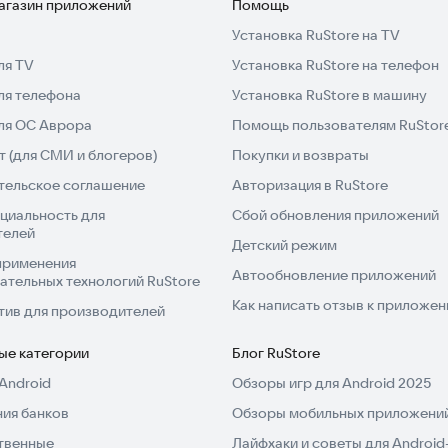
магазин приложений
Помощь
Установка RuStore на TV
ля TV
Установка RuStore на телефон
ля телефона
Установка RuStore в машину
для ОС Аврора
Помощь пользователям RuStor
 (для СМИ и блогеров)
Покупки и возвраты
тельское соглашение
Авторизация в RuStore
циальность для
Сбой обновления приложений
телей
Детский режим
применения
Автообновление приложений
ательных технологий RuStore
Как написать отзыв к приложе
тив для производителей
ые категории
Блог RuStore
Android
Обзоры игр для Android 2025
ия банков
Обзоры мобильных приложений
твенные
Лайфхаки и советы для Android