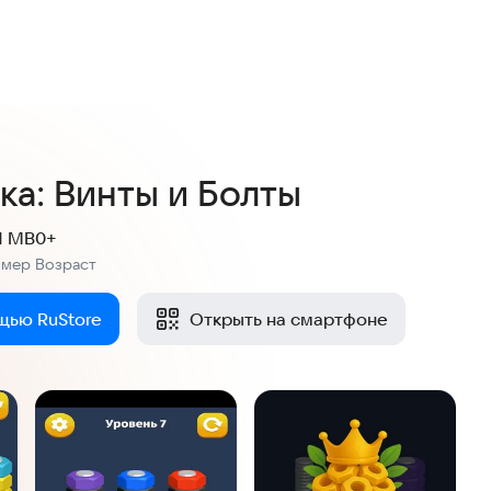
2,9
14 оценок
ка: Винты и Болты
.1 MB
0+
змер
Возраст
:
щью RuStore
Открыть на смартфоне