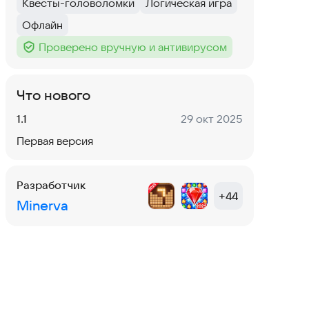
Квесты-головоломки
Логическая игра
Тег
:
Тег
:
Офлайн
Тег
:
Проверено вручную и антивирусом
Тег
:
Что нового
Версия:
Дата:
1.1
29 окт 2025
Первая версия
Разработчик
+
44
Minerva