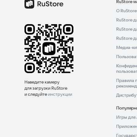
RuStore 
О RuStore
RuStore д
RuStore д
RuStore 
Медиа-кит
Пользова
Конфиден
пользова
Правила 
Наведите камеру
рекоменд
для загрузки RuStore
и следуйте
инструкции
Дистрибу
Популярн
Игры для 
Приложен
Государс