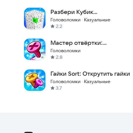
Разбери Кубик
Головоломка
Головоломки
·
Казуальные
2,2
Мастер отвёртки:
Головоломка
Головоломки
2,8
Гайки Sort: Открутить гайки
Головоломки
·
Казуальные
3,7