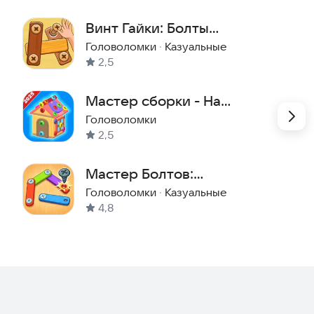
Винт Гайки: Болты
Головоломкаи
Головоломки
·
Казуальные
2,5
Мастер сборки - На
пределе
Головоломки
2,5
Мастер Болтов:
Головоломка
Головоломки
·
Казуальные
4,8