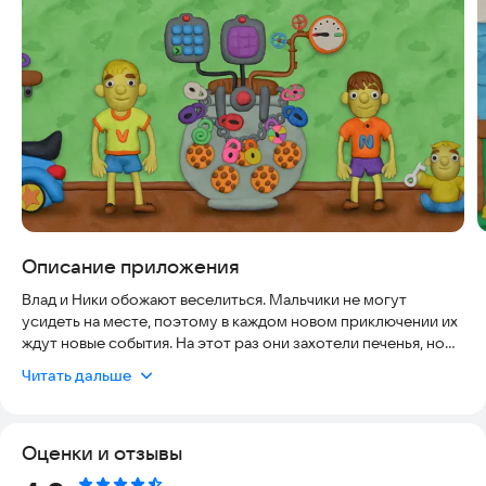
Описание приложения
Влад и Ники обожают веселиться. Мальчики не могут
усидеть на месте, поэтому в каждом новом приключении их
ждут новые события. На этот раз они захотели печенья, но
банка оказалась закрыта на 12 замков.
Читать дальше
Особенности игры:
- Пластилиновая графика
Оценки и отзывы
- Весёлая музыка
- Различные квест-комнаты с множеством головоломок