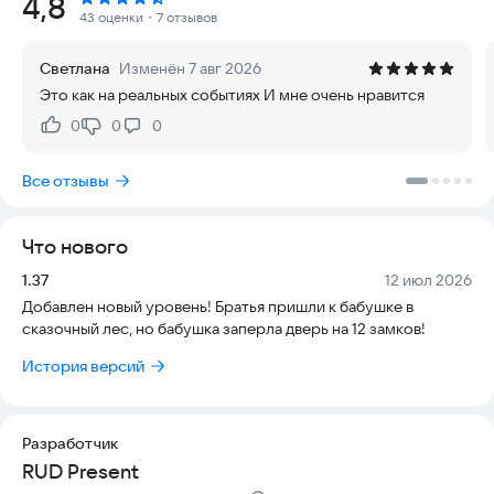
Рейтинг:
4,8
- Мини-игры: гонки на машинке, полеты на самолете и
43 оценки
・7 отзывов
космическое путешествие в костюме супергероя
Светлана
Изменён 7 авг 2026
Эта игра безопасна для детей, работает плавно на
Это как на реальных событиях И мне очень нравится
современных устройствах и постоянно обновляется, чтобы
радовать юных игроков свежими задачами. Попробуйте
0
0
0
Нравится:
Не нравится:
погрузиться в мир приключений братьев уже сегодня.
Все отзывы
Что нового
Версия:
Дата:
1.37
12 июл 2026
Добавлен новый уровень! Братья пришли к бабушке в
сказочный лес, но бабушка заперла дверь на 12 замков!
История версий
Разработчик
RUD Present