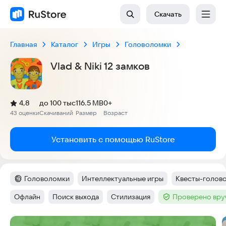
Скачать
Главная
Каталог
Игры
Головоломки
Vlad & Niki 12 замков
(
)
4,8
до 100 тыс
116.5 MB
0+
Рейтинг:
43 оценки
Скачиваний
Размер
Возраст
:
:
:
Установить с помощью RuStore
Головоломки
Интеллектуальные игры
Квесты-голов
Категория
:
Тег
:
Тег
:
Офлайн
Поиск выхода
Стилизация
Проверено вру
Тег
:
Тег
:
Тег
:
Тег
:
Скриншоты