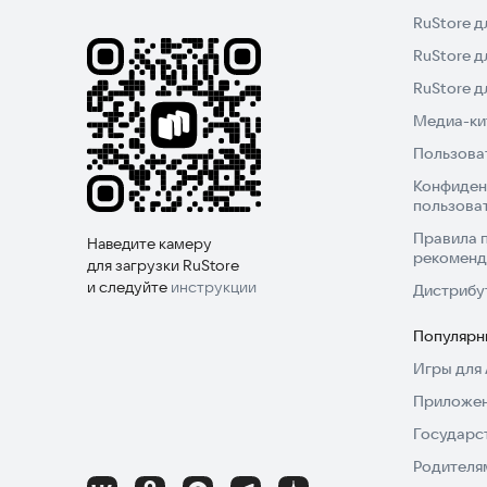
RuStore д
RuStore д
RuStore 
Медиа-кит
Пользова
Конфиден
пользова
Правила 
Наведите камеру
рекоменд
для загрузки RuStore
и следуйте
инструкции
Дистрибу
Популярн
Игры для 
Приложен
Государс
Родителя