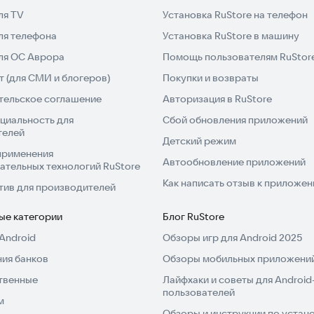
ля TV
Установка RuStore на телефон
ля телефона
Установка RuStore в машину
для ОС Аврора
Помощь пользователям RuStor
 (для СМИ и блогеров)
Покупки и возвраты
тельское соглашение
Авторизация в RuStore
циальность для
Сбой обновления приложений
телей
Детский режим
применения
Автообновление приложений
ательных технологий RuStore
Как написать отзыв к приложе
тив для производителей
ые категории
Блог RuStore
Android
Обзоры игр для Android 2025
ия банков
Обзоры мобильных приложений
твенные
Лайфхаки и советы для Android
пользователей
м
Обзоры и инструкции по устано