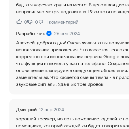
будто я нарезаю круги на месте. В целом вся диста
неправильно метры подсчитала 1.9 км хотя по яндек
0
0
1
комментарий
Нравится:
Не нравится:
Разработчик
26 сен 2024
Алексей, доброго дня! Очень жаль что вы получил
использовании приложения! Что касается геолокац
корректно при использовании сервиса Google лок
что функция включена у вас на телефоне. Сохране
оповещение планируем в следующем обновлении. 
замечательная. Что касается смены темпа - в при
звуковые сигналы. Удачных тренировок!
Дмитрий
12 апр 2024
хороший треккер, но есть пожелание. сделайте п
помощника, который каждый км будет говорить ка