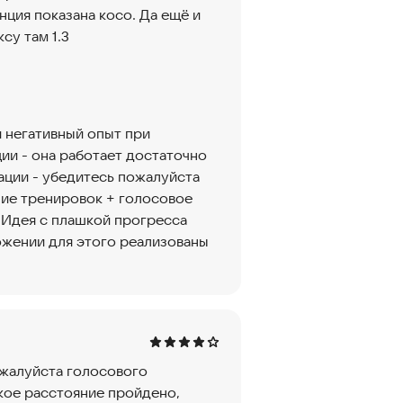
нция показана косо. Да ещё и
су там 1.3
и негативный опыт при
ии - она работает достаточно
ации - убедитесь пожалуйста
ние тренировок + голосовое
Идея с плашкой прогресса
ложении для этого реализованы
ожалуйста голосового
кое расстояние пройдено,