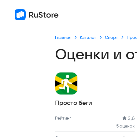
Главная
Каталог
Спорт
Прос
Оценки и о
Просто беги
Рейтинг: 3,6, 5 оценок
Скачиваний: до 1 тыс
Размер файла: 114.5 MB
Возрастное ограничение: 114.5 MB
3,6
Рейтинг
5 оценок