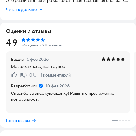
Это развивающая игра мозаика - пазл, созданная специально
для детей и малышей. Юным исследователям предстоит
Читать дальше
собирать яркие мозаики с удивительными животными со
всего света.
В игре представлено четыре увлекательные категории:
Оценки и отзывы
✅Домашние любимцы
Рейтинг:
4,9
✅Обитатели деревенского двора
56 оценок
・28 отзывов
✅Дикие животные России
✅Экзотические животные Африки
Вадим
6 фев 2026
Мозаика класс, пазл супер
Игра развивает логику, память, внимание и мелкую
моторику. Простой интерфейс понятен даже самым
1
0
1
комментарий
Нравится:
Не нравится:
маленьким. Собирайте пазлы, узнавайте новое и весело
проводите время!
Разработчик
10 фев 2026
Спасибо за высокую оценку! Рады что приложение
понравилось.
Все отзывы