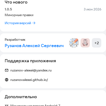
Что нового
Версия:
Дата:
1.0.5
3 июн 2026
Минорные правки
История версий
Разработчик
+
2
Рузанов Алексей Сергеевич
Поддержка приложения
ruzanov-alexei@yandex.ru
ruzanovalexei.github.io/
Дополнительно
Минимальная версия Android:
7