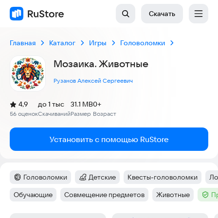
Скачать
Главная
Каталог
Игры
Головоломки
Мозаика. Животные
Рузанов Алексей Сергеевич
(
)
4,9
до 1 тыс
31.1 MB
0+
Рейтинг:
56 оценок
Скачиваний
Размер
Возраст
:
:
:
Установить с помощью RuStore
Головоломки
Детские
Квесты-головоломки
Ло
Категория
:
Категория
:
Тег
:
Те
Обучающие
Совмещение предметов
Животные
П
Тег
:
Тег
:
Тег
:
Тег
: