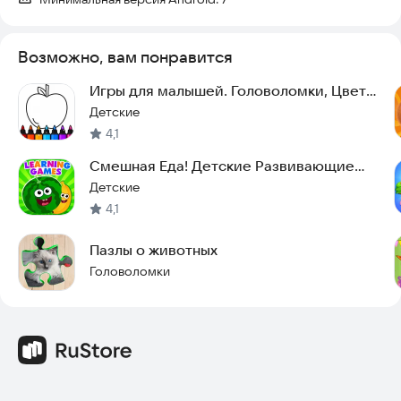
Возможно, вам понравится
Игры для малышей. Головоломки, Цвета
и Формы
Детские
4,1
Смешная Еда! Детские Развивающие
Игры для Детей 3
Детские
4,1
Пазлы о животных
Головоломки