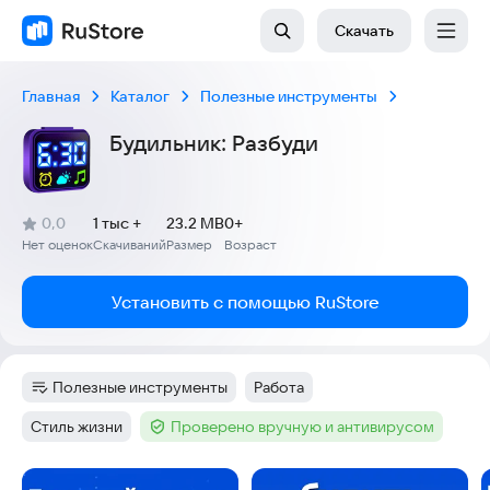
Скачать
Главная
Каталог
Полезные инструменты
Будильник: Разбуди
(
)
0,0
1 тыс +
23.2 MB
0+
Рейтинг:
Нет оценок
Скачиваний
Размер
Возраст
:
:
:
Установить с помощью RuStore
Полезные инструменты
Работа
Категория
:
Тег
:
Стиль жизни
Проверено вручную и антивирусом
Тег
:
Тег
:
Скриншоты